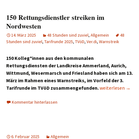
150 Rettungsdienstler streiken im
Nordwesten
14. März 2025
48 Stunden sind zuviel
,
Allgemein
48
Stunden sind zuviel
,
Tarifrunde 2025
,
TVöD
,
Ver.di
,
Warnstreik
150 Kolleg*innen aus den kommunalen
Rettungsdiensten der Landkreise Ammerland, Aurich,
Wittmund, Wesermarsch und Friesland haben sich am 13.
März im Rahmen eines Warnstreiks, im Vorfeld der 3.
150 Rettungsdiens
Tarifrunde im TVöD zusammengefunden.
weiterlesen
→
Kommentar hinterlassen
6. Februar 2025
Allgemein