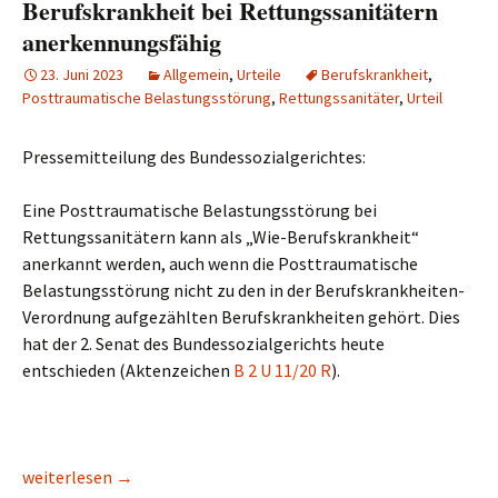
Berufskrankheit bei Rettungssanitätern
anerkennungsfähig
23. Juni 2023
Allgemein
,
Urteile
Berufskrankheit
,
Posttraumatische Belastungsstörung
,
Rettungssanitäter
,
Urteil
Pressemitteilung des Bundessozialgerichtes:
Eine Posttraumatische Belastungsstörung bei
Rettungssanitätern kann als „Wie-Berufskrankheit“
anerkannt werden, auch wenn die Posttraumatische
Belastungsstörung nicht zu den in der Berufskrankheiten-
Verordnung aufgezählten Berufskrankheiten gehört. Dies
hat der 2. Senat des Bundessozialgerichts heute
entschieden (Aktenzeichen
B 2 U 11/20 R
).
Posttraumatische Belastungsstörung als Berufskrankheit bei
weiterlesen
→