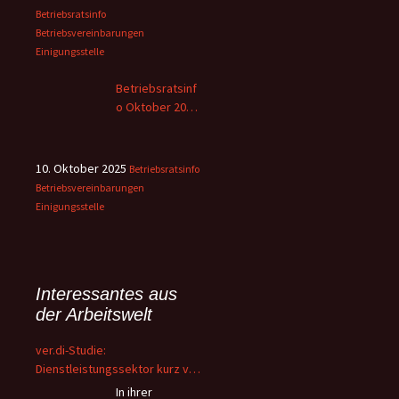
Betriebsratsinfo
Betriebsvereinbarungen
Einigungsstelle
Betriebsratsinf
o Oktober 2025
– 2
10. Oktober 2025
Betriebsratsinfo
Betriebsvereinbarungen
Einigungsstelle
Interessantes aus
der Arbeitswelt
ver.di-Studie:
Dienstleistungssektor kurz vor
dem Kollaps – Beschäftigte
In ihrer