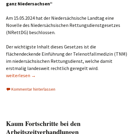
ganz Niedersachsen“
Am 15.05.2024 hat der Niedersächsische Landtag eine
Novelle des Niedersächsischen Rettungsdienstgesetzes
(NRettDG) beschlossen.
Der wichtigste Inhalt dieses Gesetzes ist die
flächendeckende Einführung der Telenotfallmedizin (TNM)
im niedersächsischen Rettungsdienst, welche damit
erstmalig landesweit rechtlich geregelt wird.
Landtag beschließt Novelle des Niedersächsischen Rettungsd
weiterlesen
→
Kommentar hinterlassen
Kaum Fortschritte bei den
Arbeitszeitverhandlungen