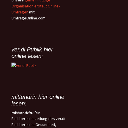
(NRettDG) beschlossen. Der
Flexibilität soll zudem ein
Organisation erstellt Online-
wichtigste Inhalt dieses
„Meine-Zeit-Konto“ sorgen,
Umfragen
mit
Gesetzes ist die
über das Beschäftigte selbst
UmfrageOnline.com.
flächendeckende Einführung
verfügen können.
der Telenotfallmedizin (TNM) im
niedersächsischen
Rettungsdienst, welche damit
erstmalig landesweit rechtlich
ver.di Publik hier
geregelt wird.
online lesen:
mittendrin hier online
lesen:
mitten
Die
drin:
Fachbereichszeitung des ver.di
Fachbereichs Gesundheit,