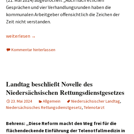
(21. Mai 2024) abgebrochen. „Auch nach etlichen
Gesprächen und vier Verhandlungsrunden haben die
kommunalen Arbeitgeber offensichtlich die Zeichen der
Zeit nicht verstanden.
Tarifverhandlungen über kürzere Höchstarbeitszeit im komm
weiterlesen
→
Kommentar hinterlassen
Landtag beschließt Novelle des
Niedersächsischen Rettungsdienstgesetzes
23. Mai 2024
Allgemein
Niedersächsischer Landtag
,
Niedersächsisches Rettungsdienstgesetz
,
Telenotarzt
Behrens: „Diese Reform macht den Weg frei für die
flächendeckende Einführung der Telenotfallmedizin in