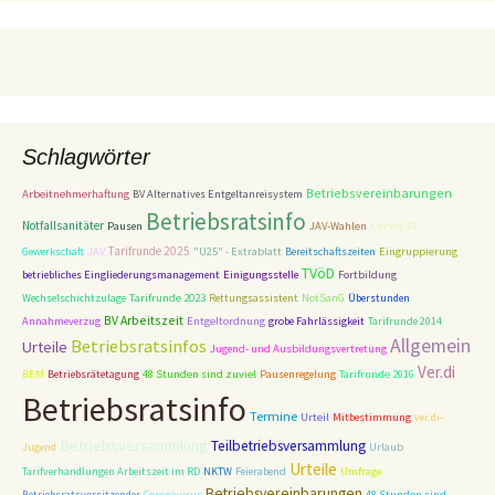
Schlagwörter
Betriebsvereinbarungen
Arbeitnehmerhaftung
BV Alternatives Entgeltanreisystem
Betriebsratsinfo
Notfallsanitäter
Corvid 19
Pausen
JAV-Wahlen
Tarifrunde 2025
Gewerkschaft
JAV
"U25" - Extrablatt
Bereitschaftszeiten
Eingruppierung
TVöD
betriebliches Eingliederungsmanagement
Einigungsstelle
Fortbildung
Tarifrunde 2023
Wechselschichtzulage
Rettungsassistent
NotSanG
Überstunden
BV Arbeitszeit
Entgeltordnung
Annahmeverzug
grobe Fahrlässigkeit
Tarifrunde 2014
Allgemein
Betriebsratsinfos
Urteile
Jugend- und Ausbildungsvertretung
Ver.di
BEM
Betriebsrätetagung
48 Stunden sind zuviel
Pausenregelung
Tarifrunde 2016
Betriebsratsinfo
Termine
Urteil
Mitbestimmung
ver.di-
Betriebsversammlung
Teilbetriebsversammlung
Jugend
Urlaub
Urteile
Tarifverhandlungen Arbeitszeit im RD
NKTW
Feierabend
Umfrage
Betriebsvereinbarungen
48 Stunden sind
Betriebsratsvorsitzender
Coronavirus