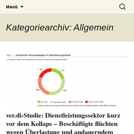
Zum
Suchen
Menü
Inhalt
nach:
springen
Kategoriearchiv: Allgemein
ver.di-Studie: Dienstleistungssektor kurz
vor dem Kollaps – Beschäftigte flüchten
wegen Überlastung und andauerndem