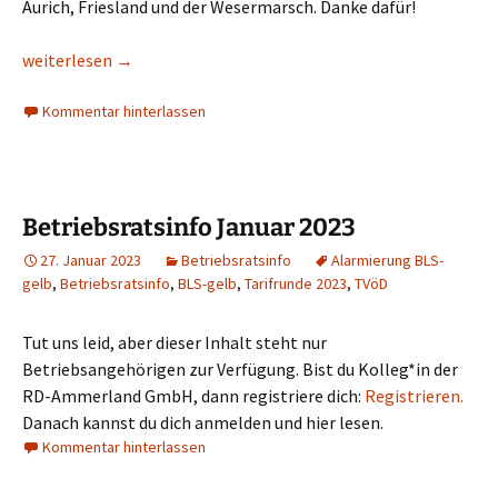
Aurich, Friesland und der Wesermarsch. Danke dafür!
Tarifrunde 2023: Ammerländer Retter*innen gehen auf die Str
weiterlesen
→
Kommentar hinterlassen
Betriebsratsinfo Januar 2023
27. Januar 2023
Betriebsratsinfo
Alarmierung BLS-
gelb
,
Betriebsratsinfo
,
BLS-gelb
,
Tarifrunde 2023
,
TVöD
Tut uns leid, aber dieser Inhalt steht nur
Betriebsangehörigen zur Verfügung. Bist du Kolleg*in der
RD-Ammerland GmbH, dann registriere dich:
Registrieren.
Danach kannst du dich anmelden und hier lesen.
Kommentar hinterlassen