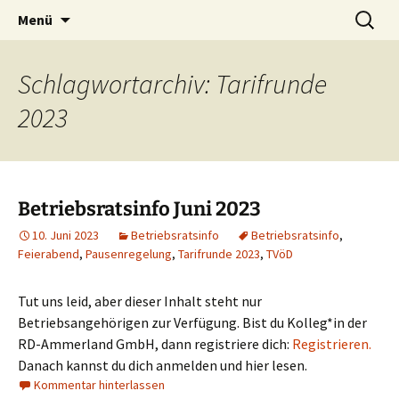
Zum
Suchen
Menü
Inhalt
nach:
springen
Schlagwortarchiv: Tarifrunde
2023
Betriebsratsinfo Juni 2023
10. Juni 2023
Betriebsratsinfo
Betriebsratsinfo
,
Feierabend
,
Pausenregelung
,
Tarifrunde 2023
,
TVöD
Tut uns leid, aber dieser Inhalt steht nur
Betriebsangehörigen zur Verfügung. Bist du Kolleg*in der
RD-Ammerland GmbH, dann registriere dich:
Registrieren.
Danach kannst du dich anmelden und hier lesen.
Kommentar hinterlassen