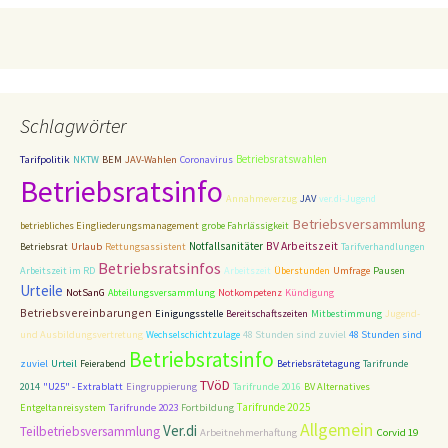
Schlagwörter
Tarifpolitik
Betriebsratswahlen
NKTW
BEM
JAV-Wahlen
Coronavirus
Betriebsratsinfo
Annahmeverzug
JAV
ver.di-Jugend
Betriebsversammlung
betriebliches Eingliederungsmanagement
grobe Fahrlässigkeit
BV Arbeitszeit
Notfallsanitäter
Betriebsrat
Urlaub
Rettungsassistent
Tarifverhandlungen
Betriebsratsinfos
Arbeitszeit im RD
Arbeitszeit
Überstunden
Umfrage
Pausen
Urteile
NotSanG
Abteilungsversammlung
Notkompetenz
Kündigung
Betriebsvereinbarungen
Einigungsstelle
Bereitschaftszeiten
Mitbestimmung
Jugend-
48 Stunden sind zuviel
und Ausbildungsvertretung
Wechselschichtzulage
48 Stunden sind
Betriebsratsinfo
zuviel
Urteil
Feierabend
Betriebsrätetagung
Tarifrunde
TVöD
2014
"U25" - Extrablatt
Eingruppierung
Tarifrunde 2016
BV Alternatives
Tarifrunde 2023
Tarifrunde 2025
Entgeltanreisystem
Fortbildung
Allgemein
Ver.di
Teilbetriebsversammlung
Corvid 19
Arbeitnehmerhaftung