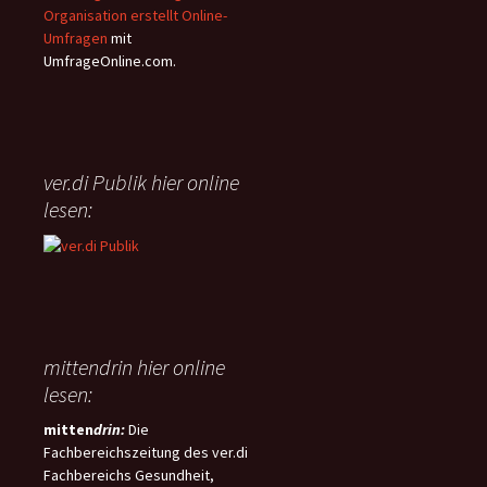
(NRettDG) beschlossen. Der
Flexibilität soll zudem ein
Organisation erstellt Online-
wichtigste Inhalt dieses
„Meine-Zeit-Konto“ sorgen,
Umfragen
mit
Gesetzes ist die
über das Beschäftigte selbst
UmfrageOnline.com.
flächendeckende Einführung
verfügen können.
der Telenotfallmedizin (TNM) im
niedersächsischen
Rettungsdienst, welche damit
erstmalig landesweit rechtlich
ver.di Publik hier online
geregelt wird.
lesen:
mittendrin hier online
lesen:
mitten
drin:
Die
Fachbereichszeitung des ver.di
Fachbereichs Gesundheit,