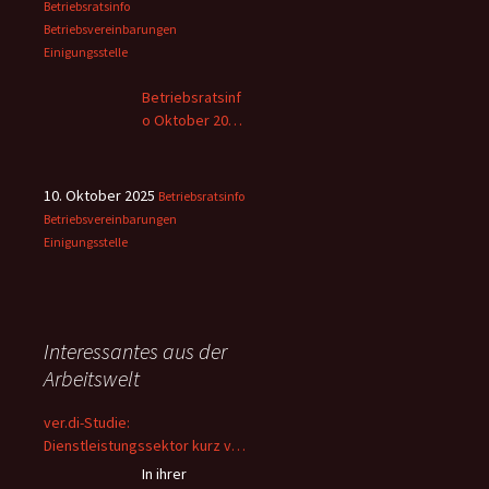
Betriebsratsinfo
Betriebsvereinbarungen
Einigungsstelle
Betriebsratsinf
o Oktober 2025
– 2
10. Oktober 2025
Betriebsratsinfo
Betriebsvereinbarungen
Einigungsstelle
Interessantes aus der
Arbeitswelt
ver.di-Studie:
Dienstleistungssektor kurz vor
dem Kollaps – Beschäftigte
In ihrer