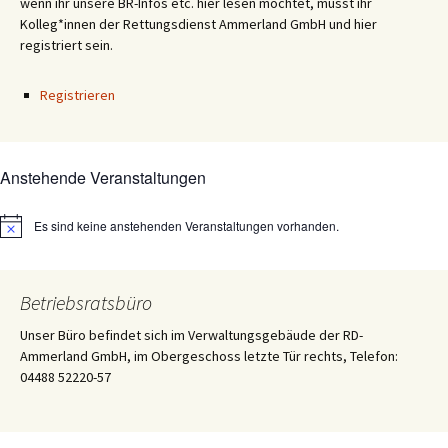
wenn ihr unsere BR-Infos etc. hier lesen möchtet, müsst ihr
Kolleg*innen der Rettungsdienst Ammerland GmbH und hier
registriert sein.
Registrieren
Anstehende Veranstaltungen
Es sind keine anstehenden Veranstaltungen vorhanden.
Hinweis
Betriebsratsbüro
Unser Büro befindet sich im Verwaltungsgebäude der RD-
Ammerland GmbH, im Obergeschoss letzte Tür rechts, Telefon:
04488 52220-57