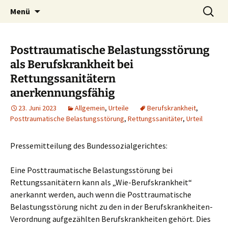
Zum
Suchen
Menü
Inhalt
nach:
springen
Posttraumatische Belastungsstörung
als Berufskrankheit bei
Rettungssanitätern
anerkennungsfähig
23. Juni 2023
Allgemein
,
Urteile
Berufskrankheit
,
Posttraumatische Belastungsstörung
,
Rettungssanitäter
,
Urteil
Pressemitteilung des Bundessozialgerichtes:
Eine Posttraumatische Belastungsstörung bei
Rettungssanitätern kann als „Wie-Berufskrankheit“
anerkannt werden, auch wenn die Posttraumatische
Belastungsstörung nicht zu den in der Berufskrankheiten-
Verordnung aufgezählten Berufskrankheiten gehört. Dies