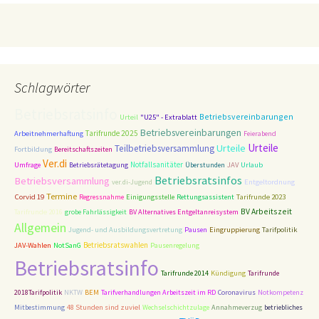
Schlagwörter
Betriebsratsinfo
Betriebsvereinbarungen
Urteil
"U25" - Extrablatt
Betriebsvereinbarungen
Tarifrunde 2025
Arbeitnehmerhaftung
Feierabend
Urteile
Urteile
Teilbetriebsversammlung
Fortbildung
Bereitschaftszeiten
Ver.di
Notfallsanitäter
Umfrage
Betriebsrätetagung
Überstunden
JAV
Urlaub
Betriebsratsinfos
Betriebsversammlung
Entgeltordnung
ver.di-Jugend
Termine
Corvid 19
Tarifrunde 2023
Regressnahme
Einigungsstelle
Rettungsassistent
BV Arbeitszeit
Tarifrunde 2016
grobe Fahrlässigkeit
BV Alternatives Entgeltanreisystem
Allgemein
Tarifpolitik
Jugend- und Ausbildungsvertretung
Pausen
Eingruppierung
Betriebsratswahlen
JAV-Wahlen
NotSanG
Pausenregelung
Betriebsratsinfo
Tarifrunde 2014
Kündigung
Tarifrunde
2018Tarifpolitik
NKTW
BEM
Tarifverhandlungen Arbeitszeit im RD
Coronavirus
Notkompetenz
48 Stunden sind zuviel
Mitbestimmung
Wechselschichtzulage
Annahmeverzug
betriebliches