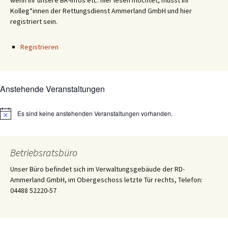
wenn ihr unsere BR-Infos etc. hier lesen möchtet, müsst ihr
Kolleg*innen der Rettungsdienst Ammerland GmbH und hier
registriert sein.
Registrieren
Anstehende Veranstaltungen
Es sind keine anstehenden Veranstaltungen vorhanden.
Hinweis
Betriebsratsbüro
Unser Büro befindet sich im Verwaltungsgebäude der RD-
Ammerland GmbH, im Obergeschoss letzte Tür rechts, Telefon:
04488 52220-57