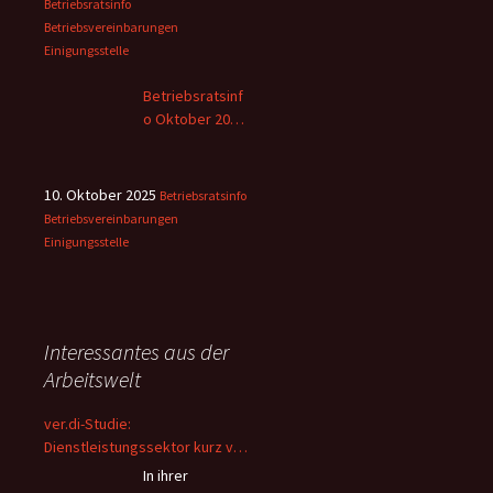
Betriebsratsinfo
Betriebsvereinbarungen
Einigungsstelle
Betriebsratsinf
o Oktober 2025
– 2
10. Oktober 2025
Betriebsratsinfo
Betriebsvereinbarungen
Einigungsstelle
Interessantes aus der
Arbeitswelt
ver.di-Studie:
Dienstleistungssektor kurz vor
dem Kollaps – Beschäftigte
In ihrer