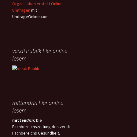
(NRettDG) beschlossen. Der
Flexibilität soll zudem ein
Organisation erstellt Online-
wichtigste Inhalt dieses
„Meine-Zeit-Konto“ sorgen,
Umfragen
mit
Gesetzes ist die
über das Beschäftigte selbst
UmfrageOnline.com.
flächendeckende Einführung
verfügen können.
der Telenotfallmedizin (TNM) im
niedersächsischen
Rettungsdienst, welche damit
erstmalig landesweit rechtlich
ver.di Publik hier online
geregelt wird.
lesen:
mittendrin hier online
lesen:
mitten
drin:
Die
Fachbereichszeitung des ver.di
Fachbereichs Gesundheit,