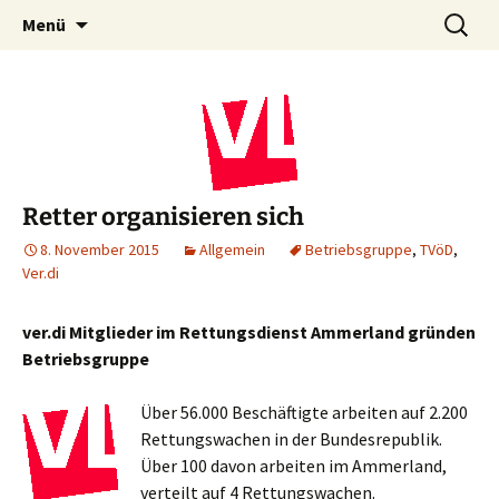
Zum
Suchen
Menü
Inhalt
nach:
springen
Retter organisieren sich
8. November 2015
Allgemein
Betriebsgruppe
,
TVöD
,
Ver.di
ver.di Mitglieder im Rettungsdienst Ammerland gründen
Betriebsgruppe
Über 56.000 Beschäftigte arbeiten auf 2.200
Rettungswachen in der Bundesrepublik.
Über 100 davon arbeiten im Ammerland,
verteilt auf 4 Rettungswachen.