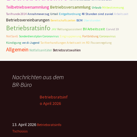
Betriebsversammlung
Teilbetriebsversammlung
Urlaub
Mitbestimmung
Entgeltordnung
Tarifrunde 2014
Annahmeverzug
Urteil
48 Stunden sind zuviel
Arbeitszeit
Betriebsvereinbarungen
Bereitschaftszeiten
BEM
Überstunden
Betriebsratsinfo
BV Arbeitszeit
Corvid 19
JAV
Rettungsassistent
NotSanG
Sonderdienstplan Coronavirus
Eingruppierung
Fortbildung
Coronavirus
Kündigung
ver.di-Jugend
Tarifverhandlungen Arbeitszeit im RD
Pausenregelung
Allgemein
Notfallsanitäter
Betriebsratswahlen
Nachrichten aus dem
BR-Büro
Betriebsratsinf
o April 2026
13. April 2026
Betriebsratsinfo
Tschüüüs