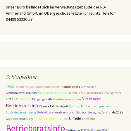
Unser Büro befindet sich im Verwaltungsgebäude der RD-
Ammerland GmbH, im Obergeschoss letzte Tür rechts, Telefon:
04488 52220-57
Schlagwörter
TVöD
BV Alternatives Entgeltanreisystem
Notkompetenz
JAV-Wahlen
48 Stunden sind zuviel
Betriebsratsvorsitzender
betriebliches Eingliederungsmanagement
Ver.di
Urteile
Termine
Einigungsstelle
Arbeitnehmerhaftung
NKTW
Betriebsratsinfos
Tarifpolitik
grobe Fahrlässigkeit
Umfrage
Jugend- und
Betriebsvereinbarungen
Tarifrunde 2025
Ausbildungsvertretung
Betriebsrätetagung
Urteile
Wechselschichtzulage
"U25" - Extrablatt
Pausen
Feierabend
Betriebsratsinfo
Tarifrunde 2023
Tarifrunde 2016