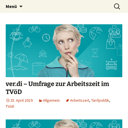
Zum
Suchen
Menü
Inhalt
nach:
springen
ver.di – Umfrage zur Arbeitszeit im
TVöD
25. April 2019
Allgemein
Arbeitszeit
,
Tarifpolitik
,
TVöD