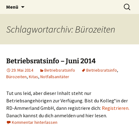
Zum
Suchen
Menü
Inhalt
nach:
springen
Schlagwortarchiv: Bürozeiten
Betriebsratsinfo – Juni 2014
29. Mai 2014
Betriebsratsinfo
Betriebsratsinfo
,
Bürozeiten
,
Kitas
,
Notfallsanitäter
Tut uns leid, aber dieser Inhalt steht nur
Betriebsangehörigen zur Verfügung. Bist du Kolleg*in der
RD-Ammerland GmbH, dann registriere dich:
Registrieren.
Danach kannst du dich anmelden und hier lesen.
Kommentar hinterlassen