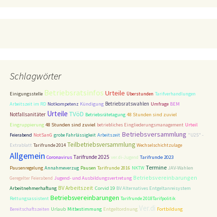
Schlagwörter
Betriebsratsinfos
Urteile
Einigungsstelle
Überstunden
Tarifverhandlungen
Betriebsratswahlen
Arbeitszeit im RD
Notkompetenz
Kündigung
Umfrage
BEM
Urteile
TVöD
Notfallsanitäter
Betriebsrätetagung
48 Stunden sind zuviel
48 Stunden sind zuviel
Eingruppierung
betriebliches Eingliederungsmanagement
Urteil
Betriebsversammlung
Feierabend
NotSanG
grobe Fahrlässigkeit
Arbeitszeit
"U25" -
Teilbetriebsversammlung
Extrablatt
Tarifrunde 2014
Wechselschichtzulage
Allgemein
Tarifrunde 2025
Tarifrunde 2023
Coronavirus
ver.di-Jugend
Termine
Pausenregelung
Annahmeverzug
Pausen
Tarifrunde 2016
NKTW
JAV-Wahlen
Betriebsvereinbarungen
Geregelter Feierabend
Jugend- und Ausbildungsvertretung
BV Arbeitszeit
Corvid 19
Arbeitnehmerhaftung
BV Alternatives Entgeltanreisystem
Betriebsvereinbarungen
Rettungsassistent
Tarifrunde 2018Tarifpolitik
Ver.di
Entgeltordnung
Bereitschaftszeiten
Urlaub
Mitbestimmung
Fortbildung