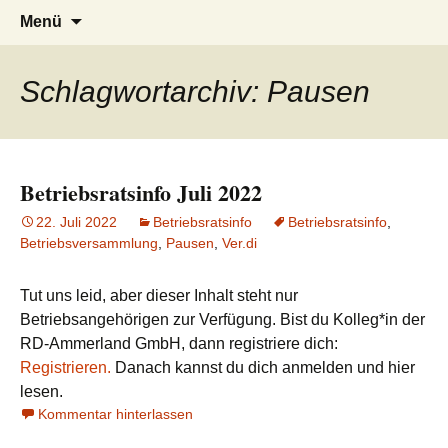
Zum
Suchen
Menü
Inhalt
nach:
springen
Schlagwortarchiv: Pausen
Betriebsratsinfo Juli 2022
22. Juli 2022
Betriebsratsinfo
Betriebsratsinfo
,
Betriebsversammlung
,
Pausen
,
Ver.di
Tut uns leid, aber dieser Inhalt steht nur
Betriebsangehörigen zur Verfügung. Bist du Kolleg*in der
RD-Ammerland GmbH, dann registriere dich:
Registrieren.
Danach kannst du dich anmelden und hier
lesen.
Kommentar hinterlassen