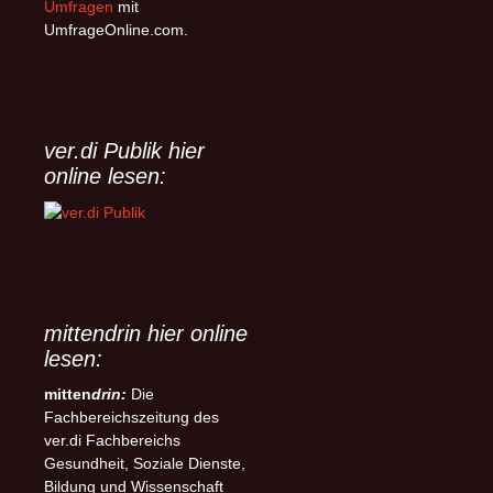
(NRettDG) beschlossen. Der
entgegenzusetzen. Für mehr
Umfragen
mit
wichtigste Inhalt dieses
Zeitsouveränität und
UmfrageOnline.com.
Gesetzes ist die
Flexibilität soll zudem ein
flächendeckende Einführung
„Meine-Zeit-Konto“ sorgen,
der Telenotfallmedizin (TNM)
über das Beschäftigte selbst
im niedersächsischen
verfügen können.
Rettungsdienst, welche damit
ver.di Publik hier
erstmalig landesweit rechtlich
online lesen:
geregelt wird.
mittendrin hier online
lesen:
mitten
drin:
Die
Fachbereichszeitung des
ver.di Fachbereichs
Gesundheit, Soziale Dienste,
Bildung und Wissenschaft