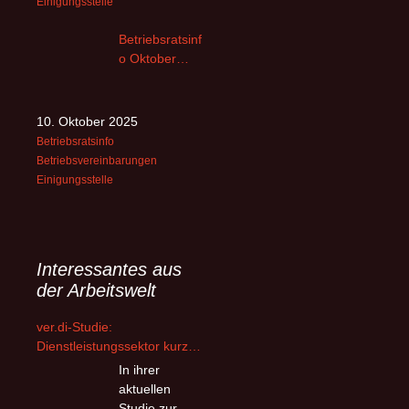
Einigungsstelle
Betriebsratsinf
o Oktober
2025 – 2
10. Oktober 2025
Betriebsratsinfo
Betriebsvereinbarungen
Einigungsstelle
Interessantes aus
der Arbeitswelt
ver.di-Studie:
Dienstleistungssektor kurz
vor dem Kollaps –
In ihrer
Beschäftigte flüchten wegen
aktuellen
Überlastung und
Studie zur