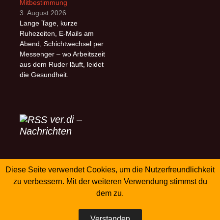
Mitbestimmung
3. August 2026
Lange Tage, kurze
Ruhezeiten, E-Mails am
Abend, Schichtwechsel per
Messenger – wo Arbeitszeit
aus dem Ruder läuft, leidet
die Gesundheit.
ver.di –
Nachrichten
Diese Seite verwendet Cookies, um die Nutzerfreundlichkeit
SK-Verlag
zu verbessern. Mit der weiteren Verwendung stimmst du
dem zu.
Verstanden