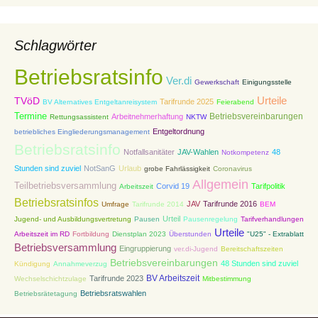
Schlagwörter
Betriebsratsinfo
Ver.di
Gewerkschaft
Einigungsstelle
Urteile
TVöD
Tarifrunde 2025
BV Alternatives Entgeltanreisystem
Feierabend
Termine
Betriebsvereinbarungen
Arbeitnehmerhaftung
Rettungsassistent
NKTW
Entgeltordnung
betriebliches Eingliederungsmanagement
Betriebsratsinfo
Notfallsanitäter
JAV-Wahlen
48
Notkompetenz
Stunden sind zuviel
NotSanG
Urlaub
grobe Fahrlässigkeit
Coronavirus
Allgemein
Teilbetriebsversammlung
Corvid 19
Tarifpolitik
Arbeitszeit
Betriebsratsinfos
JAV
Tarifrunde 2016
Umfrage
Tarifrunde 2014
BEM
Urteil
Jugend- und Ausbildungsvertretung
Pausen
Pausenregelung
Tarifverhandlungen
Urteile
Arbeitszeit im RD
Fortbildung
Dienstplan 2023
Überstunden
"U25" - Extrablatt
Betriebsversammlung
Eingruppierung
ver.di-Jugend
Bereitschaftszeiten
Betriebsvereinbarungen
48 Stunden sind zuviel
Kündigung
Annahmeverzug
BV Arbeitszeit
Tarifrunde 2023
Wechselschichtzulage
Mitbestimmung
Betriebsratswahlen
Betriebsrätetagung