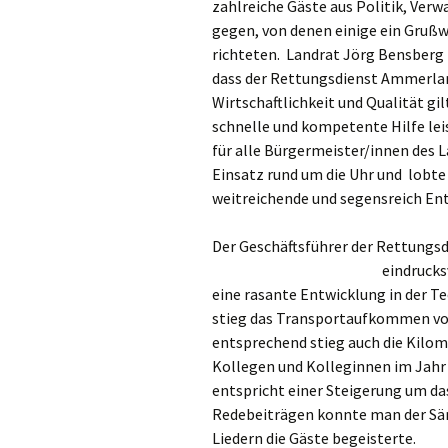
zahlreiche Gäste aus Politik, Verw
gegen, von denen einige ein Gruß
richteten. Landrat Jörg Bensberg 
dass der Rettungsdienst Ammerlan
Wirtschaftlichkeit und Qualität gil
schnelle und kompetente Hilfe lei
für alle Bürgermeister/innen des L
Einsatz rund um die Uhr und lobt
weitreichende und segensreich En
Der Geschäftsführer der Rettung
eindrucks
eine rasante Entwicklung in der 
stieg das Transportaufkommen von
entsprechend stieg auch die Kilom
Kollegen und
Kolleginnen im Jahr
entspricht einer Steigerung um da
Redebeiträgen konnte man der Säng
Liedern die Gäste begeisterte.