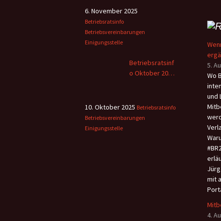
6. November 2025
Betriebsratsinfo
Betriebsvereinbarungen
Einigungsstelle
Wenn
erg
Betriebsratsinf
5. A
o Oktober 2025
Wo B
– 2
inte
und 
Mitb
10. Oktober 2025
Betriebsratsinfo
werd
Betriebsvereinbarungen
Verl
Einigungsstelle
Waru
#BR2
erlä
Jürg
mit 
Port
Mitb
4. A