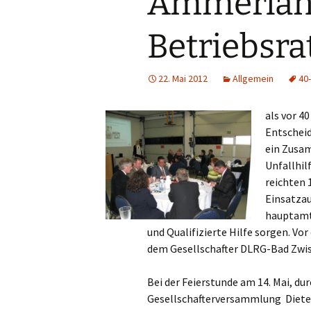
Ammerland
Betriebsrat
22. Mai 2012
Allgemein
40
als vor 4
Entschei
ein Zusa
Unfallhilf
reichten 
Einsatzau
hauptamtl
und Qualifizierte Hilfe sorgen. V
dem Gesellschafter DLRG-Bad Zwi
Bei der Feierstunde am 14. Mai, dur
Gesellschafterversammlung Dieter