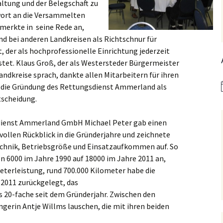
altung und der Belegschaft zu
wort an die Versammelten
merkte in seine Rede an,
d bei anderen Landkreisen als Richtschnur für
t, der als hochprofessionelle Einrichtung jederzeit
stet. Klaus Groß, der als Westersteder Bürgermeister
andkreise sprach, dankte allen Mitarbeitern für ihren
e die Gründung des Rettungsdienst Ammerland als
tscheidung.
sdienst Ammerland GmbH Michael
Peter gab einen
vollen Rückblick in die Gründerjahre und zeichnete
Technik, Betriebsgröße und Einsatzaufkommen auf. So
 6000 im Jahre 1990 auf 18000 im Jahre 2011 an,
eterleistung, rund 700.000 Kilometer habe die
 2011 zurückgelegt, das
s 20-fache seit dem Gründerjahr. Zwischen den
erin Antje Willms lauschen, die mit ihren beiden