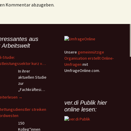
inen Kommentar abzugeben.
teressantes aus
 Arbeitswelt
Unsere
gemeinnützige
di-Studie:
Organisation erstellt Online-
stleistungssektor kurz vor
Umfragen
mit
Kollaps – Beschäftigte
UmfrageOnline.com.
In ihrer
hten wegen Überlastung
aktuellen Studie
 andauerndem
zur
onalmangel
„Fachkräftesich
erung im
r.di-
eiterlesen
→
stleistungssektor“ kommt
ver.di Publik hier
udie:
Vereinte
online lesen:
enstleistungssektor
Rettungsdienstler streiken
stleistungsgewerkschaft
rz
ordwesten
.di) zu verheerenden
or
150
nntnissen hinsichtlich der
em
Kolleg*innen