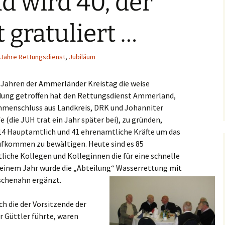
 wird 40, der
 gratuliert …
-Jahre Rettungsdienst
,
Jubiläum
0 Jahren der Ammerländer Kreistag die weise
dung getroffen hat den Rettungsdienst Ammerland,
mmenschluss aus Landkreis, DRK und Johanniter
e (die JUH trat ein Jahr später bei), zu gründen,
14 Hauptamtlich und 41 ehrenamtliche Kräfte um das
fkommen zu bewältigen. Heute sind es 85
iche Kollegen und Kolleginnen die für eine schnelle
or einem Jahr wurde die „Abteilung“ Wasserrettung mit
schenahn ergänzt.
ch die der Vorsitzende der
 Güttler führte, waren