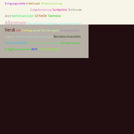
Einigungsstelle
Arbeitszeit
Mitbestimmung
Entgeltordnung
Tarifpolitik
Bereitschaftszeiten
Tarifrunde
Urteile
Termine
Notfallsanitäter
2014
Allgemein
betriebliches Eingliederungsmanagement
Ver.di
JAV
Umfrage
grobe Fahrlässigkeit
Notkompetenz
Betriebsratswahlen
Jugend- und Ausbildungsvertretung
Tarifrunde 2025
Betriebsratsvorsitzender
BV Alternatives
Tarifrunde 2023
Entgeltanreisystem
BEM