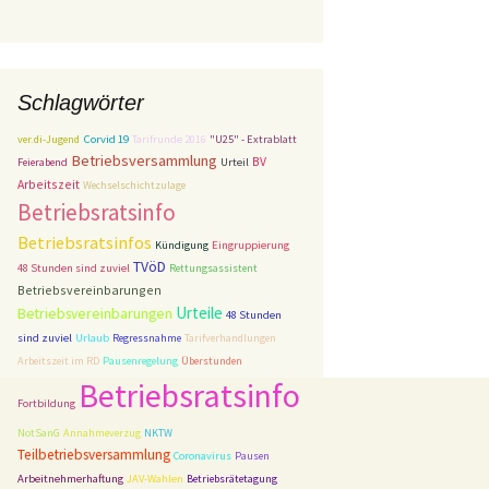
Schlagwörter
Corvid 19
ver.di-Jugend
Tarifrunde 2016
"U25" - Extrablatt
Betriebsversammlung
BV
Feierabend
Urteil
Arbeitszeit
Wechselschichtzulage
Betriebsratsinfo
Betriebsratsinfos
Kündigung
Eingruppierung
TVöD
48 Stunden sind zuviel
Rettungsassistent
Betriebsvereinbarungen
Urteile
Betriebsvereinbarungen
48 Stunden
sind zuviel
Urlaub
Regressnahme
Tarifverhandlungen
Arbeitszeit im RD
Pausenregelung
Überstunden
Betriebsratsinfo
Fortbildung
NotSanG
Annahmeverzug
NKTW
Teilbetriebsversammlung
Coronavirus
Pausen
Arbeitnehmerhaftung
JAV-Wahlen
Betriebsrätetagung