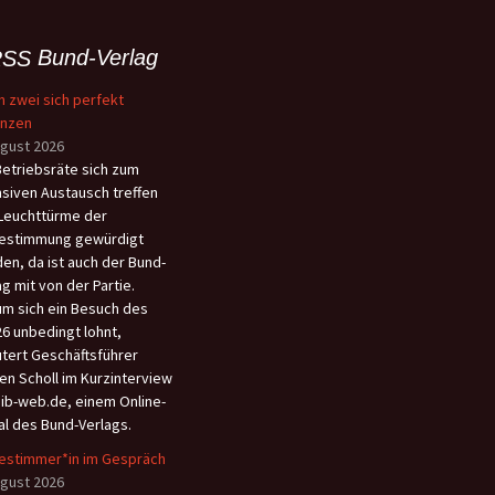
Bund-Verlag
 zwei sich perfekt
änzen
ugust 2026
etriebsräte sich zum
nsiven Austausch treffen
Leuchttürme der
estimmung gewürdigt
en, da ist auch der Bund-
ag mit von der Partie.
m sich ein Besuch des
6 unbedingt lohnt,
utert Geschäftsführer
en Scholl im Kurzinterview
aib-web.de, einem Online-
al des Bund-Verlags.
estimmer*in im Gespräch
ugust 2026