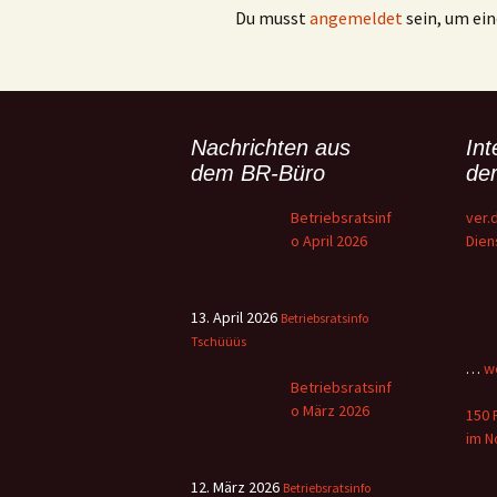
Du musst
angemeldet
sein, um e
Nachrichten aus
In
dem BR-Büro
der
Betriebsratsinf
ver.
o April 2026
Dien
dem 
flüc
und
13. April 2026
Betriebsratsinfo
Pers
Tschüüüs
ve
…
w
Dien
Betriebsratsinf
St
die 
o März 2026
Di
150 
Dien
ku
im N
(ver
v
Erke
d
12. März 2026
Betriebsratsinfo