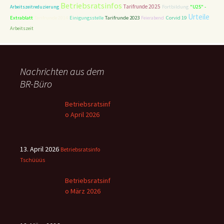
Betriebsratsinfos
Tarifrunde 2025
Arbeitszeitreduzierung
Fortbildung
"U25" -
Urteile
Tarifrunde 2023
Corvid 19
Extrablatt
Tarifrunde 2014
Einigungsstelle
Feierabend
Arbeitszeit
Nachrichten aus dem
BR-Büro
Betriebsratsinf
o April 2026
13. April 2026
Betriebsratsinfo
Tschüüüs
Betriebsratsinf
o März 2026