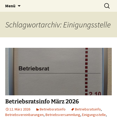
Zum
Suchen
Menü
Inhalt
nach:
springen
Schlagwortarchiv: Einigungsstelle
Betriebsratsinfo März 2026
12. März 2026
Betriebsratsinfo
Betriebsratsinfo
,
Betriebsvereinbarungen
,
Betriebsversammlung
,
Einigungsstelle
,