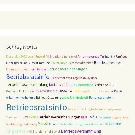
Schlagwörter
Tarifpolitik
Dienstplan 2023
ver.di-Jugend
48 Stunden sind zuviel
Annahmeverzug
Umfrage
Betriebsratswahlen
Eingruppierung
Mitbestimmung
Überstunden
Bereitschaftszeiten
Betriebsvereinbarungen
Entgeltordnung
Urteil
Pausen
Betriebsratsinfo
BV Alternatives Entgeltanreisystem
Teilbetriebsversammlung
Notfallsanitäter
Pausenregelung
Tarifrunde 2016
BV Arbeitszeit
Wechselschichtzulage
JAV-Wahlen
Notkompetenz
Kündigung
NotSanG
Arbeitnehmerhaftung
Betriebsrätetagung
grobe Fahrlässigkeit
Rettungsassistent
Betriebsratsinfo
betriebliches Eingliederungsmanagement
Betriebsvereinbarungen
TVöD
Termine
Coronavirus
JAV
NKTW
BEM
Jugend- und
Ver.di
Urteile
Ausbildungsvertretung
Urlaub
Tarifverhandlungen Arbeitszeit im RD
Allgemein
Betriebsversammlung
48 Stunden sind zuviel