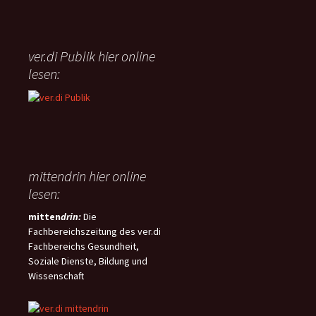
der Telenotfallmedizin (TNM) im
niedersächsischen
Rettungsdienst, welche damit
erstmalig landesweit rechtlich
ver.di Publik hier online
geregelt wird.
lesen:
mittendrin hier online
lesen:
mitten
drin:
Die
Fachbereichszeitung des ver.di
Fachbereichs Gesundheit,
Soziale Dienste, Bildung und
Wissenschaft