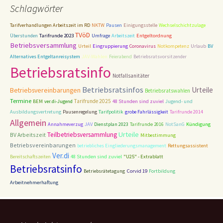
Schlagwörter
Tarifverhandlungen Arbeitszeit im RD
NKTW
Pausen
Einigungsstelle
Wechselschichtzulage
TVöD
Tarifrunde 2023
Entgeltordnung
Überstunden
Umfrage
Arbeitszeit
Betriebsversammlung
Urteil
Eingruppierung
Coronavirus
Notkompetenz
Urlaub
BV
Alternatives Entgeltanreisystem
JAV-Wahlen
Feierabend
Betriebsratsvorsitzender
Betriebsratsinfo
Notfallsanitäter
Betriebsratsinfos
Urteile
Betriebsvereinbarungen
Betriebsratswahlen
Termine
Tarifrunde 2025
BEM
ver.di-Jugend
48 Stunden sind zuviel
Jugend- und
Tarifpolitik
Ausbildungsvertretung
Pausenregelung
grobe Fahrlässigkeit
Tarifrunde 2014
Allgemein
Annahmeverzug
JAV
Dienstplan 2023
Tarifrunde 2016
NotSanG
Kündigung
Urteile
Teilbetriebsversammlung
BV Arbeitszeit
Mitbestimmung
Betriebsvereinbarungen
betriebliches Eingliederungsmanagement
Rettungsassistent
Ver.di
48 Stunden sind zuviel
Bereitschaftszeiten
"U25" - Extrablatt
Betriebsratsinfo
Corvid 19
Betriebsrätetagung
Fortbildung
Arbeitnehmerhaftung