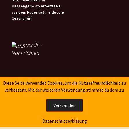
Messenger – wo Arbeitszeit
aus dem Ruder läuft, leidet die
Gesundheit.
ver.di –
Nachrichten
SK-Verlag
Diese Seite verwendet Cookies, um die Nutzerfreundlichkeit zu
verbessern. Mit der weiteren Verwendung stimmst du dem zu.
Verstanden
Datenschutzerklärung
Stolz präsentiert von WordPress
Datenschutzerklärung