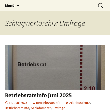
Zum
Suchen
Menü
Inhalt
nach:
springen
Schlagwortarchiv: Umfrage
Betriebsratsinfo Juni 2025
12. Juni 2025
Betriebsratsinfo
Arbeitsschutz
,
Betriebsratsinfo
,
Schlafometer
,
Umfrage