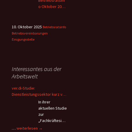
Betriebsratsinf
o Oktober 2025
– 2
10. Oktober 2025
Betriebsratsinfo
Betriebsvereinbarungen
Einigungsstelle
Interessantes aus der
Arbeitswelt
ver.di-Studie:
Dienstleistungssektor kurz vor
dem Kollaps – Beschäftigte
In ihrer
flüchten wegen Überlastung
aktuellen Studie
und andauerndem
zur
Personalmangel
„Fachkräftesich
erung im
ver.di-
…
weiterlesen
→