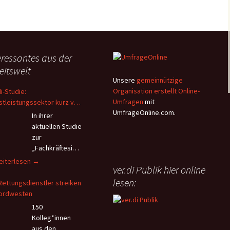
eressantes aus der
eitswelt
Unsere
gemeinnützige
Organisation erstellt Online-
di-Studie:
Umfragen
mit
stleistungssektor kurz vor
UmfrageOnline.com.
Kollaps – Beschäftigte
In ihrer
hten wegen Überlastung
aktuellen Studie
 andauerndem
zur
onalmangel
„Fachkräftesich
erung im
r.di-
eiterlesen
→
ver.di Publik hier online
stleistungssektor“ kommt
udie:
Vereinte
lesen:
enstleistungssektor
Rettungsdienstler streiken
stleistungsgewerkschaft
rz
ordwesten
.di) zu verheerenden
or
150
nntnissen hinsichtlich der
em
Kolleg*innen
itsbedingungen im
llaps
aus den