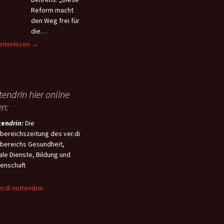
re Zuschläge für
starbeitszeit im
ommunalen
Reform macht
nders belastende
ungsdienst am
ettungsdienst
den Weg frei für
gkeiten. Die
stagabend (21. Mai 2024)
bgebrochen
die
ildungsvergütungen und
brochen. „Auch nach
flächendeckend
tikantenentgelte sollen um
andtag
eiterlesen
→
chen Gesprächen und vier
nführung der
Euro monatlich angehoben
schließt
andlungsrunden haben die
notfallmedizin in ganz
en. Außerdem fordert
velle
unalen Arbeitgeber
ersachsen“ Am 15.05.2024
di drei zusätzliche freie
es
nsichtlich die Zeichen der
der Niedersächsische
, um der hohen
iedersächsischen
 nicht verstanden.
tendrin hier online
tag eine Novelle des
ichtung der Arbeit etwas
ettungsdienstgesetzes
ersächsischen
egenzusetzen. Für mehr
en:
ungsdienstgesetzes
souveränität und
ten
drin:
Die
ttDG) beschlossen. Der
bilität soll zudem ein
bereichszeitung des ver.di
tigste Inhalt dieses
ne-Zeit-Konto“ sorgen,
bereichs Gesundheit,
tzes ist die
 das Beschäftigte selbst
ale Dienste, Bildung und
hendeckende Einführung
ügen können.
enschaft
Telenotfallmedizin (TNM) im
ersächsischen
ungsdienst, welche damit
malig landesweit rechtlich
gelt wird.