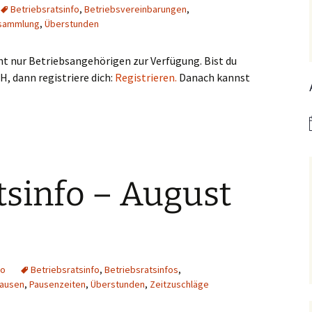
Betriebsratsinfo
,
Betriebsvereinbarungen
,
rsammlung
,
Überstunden
teht nur Betriebsangehörigen zur Verfügung. Bist du
 dann registriere dich:
Registrieren.
Danach kannst
tsinfo – August
fo
Betriebsratsinfo
,
Betriebsratsinfos
,
ausen
,
Pausenzeiten
,
Überstunden
,
Zeitzuschläge