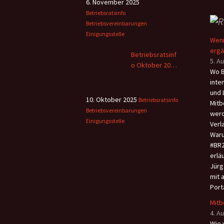
6. November 2025
Betriebsratsinfo
Betriebsvereinbarungen
Einigungsstelle
Wenn
erg
Betriebsratsinf
5. A
o Oktober 2025
Wo B
– 2
inte
und 
10. Oktober 2025
Betriebsratsinfo
Mitb
Betriebsvereinbarungen
werd
Einigungsstelle
Verl
Waru
#BR2
erlä
Jürg
mit 
Port
Mitb
4. A
Wie 