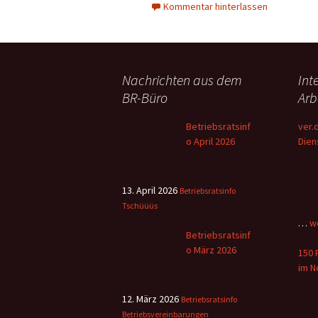
Kommentar hinterlassen
Nachrichten aus dem
Int
BR-Büro
Arb
Betriebsratsinf
ver.
o April 2026
Dien
dem 
flüc
und
13. April 2026
Betriebsratsinfo
Pers
Tschüüüs
ve
…
w
Dien
Betriebsratsinf
St
die 
o März 2026
Di
150 
Dien
ku
im N
(ver
v
Erke
d
12. März 2026
Betriebsratsinfo
Arbe
Ko
Betriebsvereinbarungen