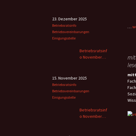
höhe
Höch
2025
k
beso
Rett
R
Täti
Dien
a
23. Dezember 2025
Ausb
abge
Prak
Betriebsratsinfo
L
…
w
etli
e Ei
200 
Betriebsvereinbarungen
be
Verh
Tele
werd
Einigungsstelle
No
komm
Nied
ver.
d
offe
Betriebsratsinf
hat 
Tage
N
Zeit
mit
o November
Land
Verd
R
2025 -2
Nied
entg
les
Rett
Zeit
mit
(NRe
Flexi
15. November 2025
Fach
wich
„Mei
Betriebsratsinfo
Fach
Gese
über
Betriebsvereinbarungen
Sozi
fläc
verf
Einigungsstelle
Wiss
der 
nied
Betriebsratsinf
Rett
o November
erst
2025
gere