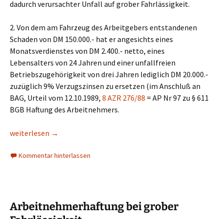
dadurch verursachter Unfall auf grober Fahrlässigkeit.
2. Von dem am Fahrzeug des Arbeitgebers entstandenen
Schaden von DM 150.000.- hat er angesichts eines
Monatsverdienstes von DM 2.400.- netto, eines
Lebensalters von 24 Jahren und einer unfallfreien
Betriebszugehörigkeit von drei Jahren lediglich DM 20.000.-
zuzüglich 9% Verzugszinsen zu ersetzen (im Anschluß an
BAG, Urteil vom 12.10.1989,
8 AZR 276/88
= AP Nr 97 zu § 611
BGB Haftung des Arbeitnehmers.
Arbeitnehmerhaftung – Haftungsbegrenzung bei grober Fahrlä
weiterlesen
→
Kommentar hinterlassen
Arbeitnehmerhaftung bei grober