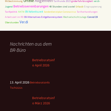
Allgemein
Urteile
Tarifrunde 2023
Mitbestimmung
grobe Fahrlässigkeit
ver.di-
Betriebsvereinbarungen
48 Stunden sind zuviel
Jugend
Urlaub
Eingruppierung
BV Arbeitszeit
Tarifpolitik
NKTW
Sonderdienstplan Coronavirus
Tarifverhandlungen
Corvid 19
Arbeitszeit im RD
BV Alternatives Entgeltanreisystem
Wechselschichtzulage
Ver.di
Überstunden
Nachrichten aus dem
BR-Büro
Betriebsratsinf
o April 2026
13. April 2026
Betriebsratsinfo
Tschüüüs
Betriebsratsinf
o März 2026