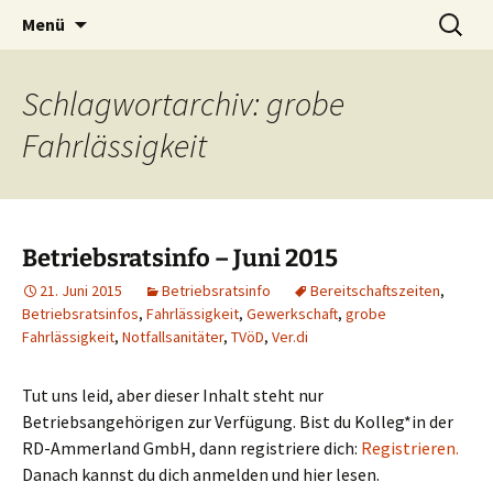
Zum
Suchen
Menü
Inhalt
nach:
springen
Schlagwortarchiv: grobe
Fahrlässigkeit
Betriebsratsinfo – Juni 2015
21. Juni 2015
Betriebsratsinfo
Bereitschaftszeiten
,
Betriebsratsinfos
,
Fahrlässigkeit
,
Gewerkschaft
,
grobe
Fahrlässigkeit
,
Notfallsanitäter
,
TVöD
,
Ver.di
Tut uns leid, aber dieser Inhalt steht nur
Betriebsangehörigen zur Verfügung. Bist du Kolleg*in der
RD-Ammerland GmbH, dann registriere dich:
Registrieren.
Danach kannst du dich anmelden und hier lesen.