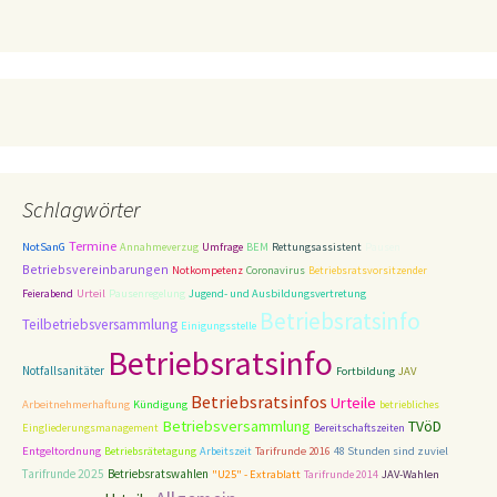
Schlagwörter
Termine
NotSanG
Annahmeverzug
Umfrage
BEM
Rettungsassistent
Pausen
Betriebsvereinbarungen
Notkompetenz
Coronavirus
Betriebsratsvorsitzender
Feierabend
Urteil
Pausenregelung
Jugend- und Ausbildungsvertretung
Betriebsratsinfo
Teilbetriebsversammlung
Einigungsstelle
Betriebsratsinfo
Notfallsanitäter
Fortbildung
JAV
Betriebsratsinfos
Urteile
Arbeitnehmerhaftung
Kündigung
betriebliches
Betriebsversammlung
TVöD
Eingliederungsmanagement
Bereitschaftszeiten
Entgeltordnung
Betriebsrätetagung
Arbeitszeit
Tarifrunde 2016
48 Stunden sind zuviel
Tarifrunde 2025
Betriebsratswahlen
"U25" - Extrablatt
Tarifrunde 2014
JAV-Wahlen