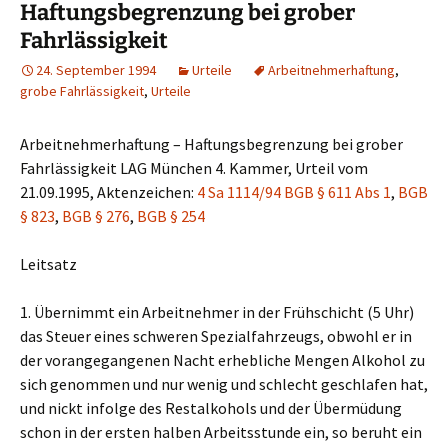
Haftungsbegrenzung bei grober
Fahrlässigkeit
24. September 1994
Urteile
Arbeitnehmerhaftung
,
grobe Fahrlässigkeit
,
Urteile
Arbeitnehmerhaftung – Haftungsbegrenzung bei grober
Fahrlässigkeit LAG München 4. Kammer, Urteil vom
21.09.1995, Aktenzeichen:
4 Sa 1114/94
BGB § 611 Abs 1
,
BGB
§ 823
,
BGB § 276
,
BGB § 254
Leitsatz
1. Übernimmt ein Arbeitnehmer in der Frühschicht (5 Uhr)
das Steuer eines schweren Spezialfahrzeugs, obwohl er in
der vorangegangenen Nacht erhebliche Mengen Alkohol zu
sich genommen und nur wenig und schlecht geschlafen hat,
und nickt infolge des Restalkohols und der Übermüdung
schon in der ersten halben Arbeitsstunde ein, so beruht ein