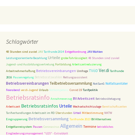
Schlagwörter
Entgeltordnung
48 Stunden sind zuviel
JAV
Tarifrunde 2014
JAV-Wahlen
Urteile
48 Stunden sind zuviel
Leistungsorientierte Bezahlung
grobe Fahrlässigkeit
Jugend- und Ausbildungsvertretung
Fortbildung
Arbeitszeitreduzierung
Ver.di
TVöD
Betriebsvereinbarungen
Arbeitnehmerhaftung
Umfrage
Tarifrunde
Betriebsratswahlen
2016
Pausenregelung
Rettungsassistent
Betriebsvereinbarungen
Teilbetriebsversammlung
Notfallsanitäter
NotSanG
Corvid 19
Tarifpolitik
Feierabend
ver.di-Jugend
Urlaub
Notkompetenz
Betriebsratsinfo
BV Arbeitszeit
Annahmeverzug
Betriebsrätetagung
Betriebsratsinfos
Urteile
Arbeitszeit
Wechselschichtzulage
Bereitschaftszeiten
Tarifverhandlungen Arbeitszeit im RD
Überstunden
Urteil
Mitbestimmung
NKTW
Betriebsversammlung
Tarifrunde 2023
Eingruppierung
BV Alternatives
Allgemein
Termine
Entgeltanreisystem
Pausen
Coronavirus
betriebliches
Eingliederungsmanagement
"U25" - Extrablatt