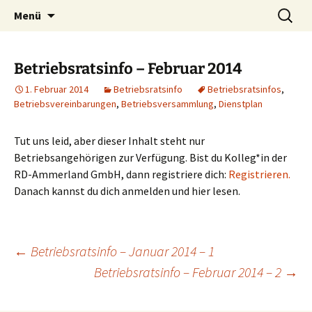
Zum
Suchen
Menü
Inhalt
nach:
springen
Betriebsratsinfo – Februar 2014
1. Februar 2014
Betriebsratsinfo
Betriebsratsinfos
,
Betriebsvereinbarungen
,
Betriebsversammlung
,
Dienstplan
Tut uns leid, aber dieser Inhalt steht nur
Betriebsangehörigen zur Verfügung. Bist du Kolleg*in der
RD-Ammerland GmbH, dann registriere dich:
Registrieren.
Danach kannst du dich anmelden und hier lesen.
Beitragsnavigation
←
Betriebsratsinfo – Januar 2014 – 1
Betriebsratsinfo – Februar 2014 – 2
→