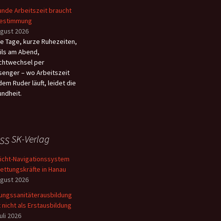
nde Arbeitszeit braucht
bestimmung
ugust 2026
e Tage, kurze Ruhezeiten,
ils am Abend,
chtwechsel per
enger – wo Arbeitszeit
dem Ruder läuft, leidet die
ndheit.
SK-Verlag
licht-Navigationssystem
Rettungskräfte in Hanau
ugust 2026
ungssanitäterausbildung
t nicht als Erstausbildung
uli 2026