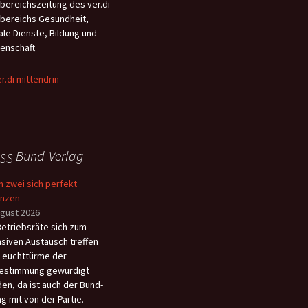
bereichszeitung des ver.di
tigste Inhalt dieses
ne-Zeit-Konto“ sorgen,
bereichs Gesundheit,
tzes ist die
 das Beschäftigte selbst
ale Dienste, Bildung und
hendeckende Einführung
ügen können.
enschaft
Telenotfallmedizin (TNM) im
ersächsischen
ungsdienst, welche damit
malig landesweit rechtlich
gelt wird.
Bund-Verlag
 zwei sich perfekt
änzen
ugust 2026
etriebsräte sich zum
nsiven Austausch treffen
Leuchttürme der
estimmung gewürdigt
en, da ist auch der Bund-
ag mit von der Partie.