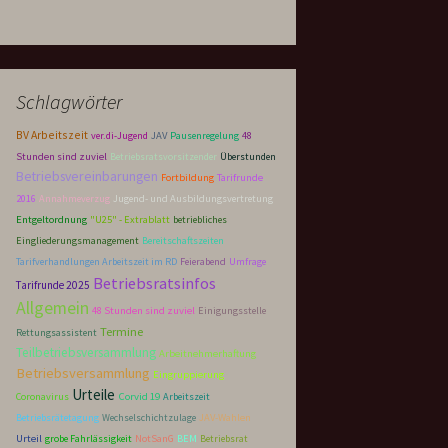
Schlagwörter
BV Arbeitszeit
ver.di-Jugend
JAV
Pausenregelung
48
Stunden sind zuviel
Betriebsratsvorsitzender
Überstunden
Betriebsvereinbarungen
Fortbildung
Tarifrunde
2016
Annahmeverzug
Jugend- und Ausbildungsvertretung
Entgeltordnung
"U25" - Extrablatt
betriebliches
Eingliederungsmanagement
Bereitschaftszeiten
Tarifverhandlungen Arbeitszeit im RD
Feierabend
Umfrage
Betriebsratsinfos
Tarifrunde 2025
Allgemein
48 Stunden sind zuviel
Einigungsstelle
Termine
Rettungsassistent
Teilbetriebsversammlung
Arbeitnehmerhaftung
Betriebsversammlung
Eingruppierung
Urteile
Corvid 19
Coronavirus
Arbeitszeit
Betriebsrätetagung
Wechselschichtzulage
JAV-Wahlen
Urteil
grobe Fahrlässigkeit
NotSanG
BEM
Betriebsrat