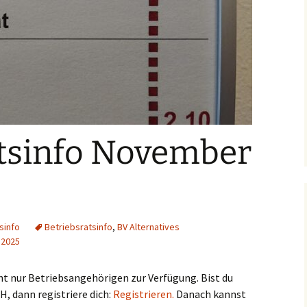
atsinfo November
sinfo
Betriebsratsinfo
,
BV Alternatives
 2025
teht nur Betriebsangehörigen zur Verfügung. Bist du
 dann registriere dich:
Registrieren.
Danach kannst