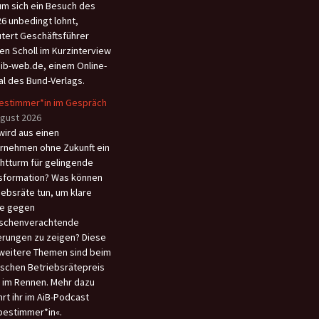
m sich ein Besuch des
6 unbedingt lohnt,
utert Geschäftsführer
en Scholl im Kurzinterview
aib-web.de, einem Online-
al des Bund-Verlags.
estimmer*in im Gespräch
ugust 2026
wird aus einen
rnehmen ohne Zukunft ein
htturm für gelingende
sformation? Was können
iebsräte tun, um klare
e gegen
schenverachtende
rungen zu zeigen? Diese
weitere Themen sind beim
schen Betriebsrätepreis
 im Rennen. Mehr dazu
hrt ihr im AiB-Podcast
bestimmer*in«.