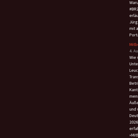
Waru
#BR2
erlä
Jürg
mit 
Port
Mitb
4. A
Wie 
Unte
Leuc
Tran
Betr
Kant
men
Äuße
und 
Deut
2026
erfa
»Mit