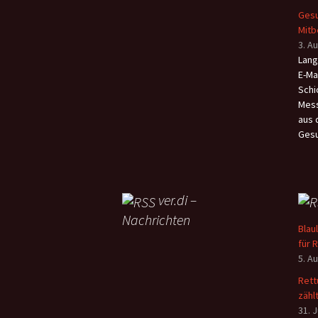
Gesu
Mit
3. A
Lang
E-Ma
Schi
Mess
aus 
Gesu
ver.di –
Nachrichten
Blau
für 
5. A
Rett
zähl
31. J