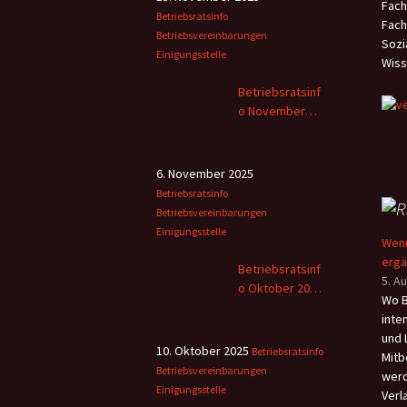
Fach
wich
„Mei
Betriebsratsinfo
Fach
Gese
über
Betriebsvereinbarungen
Sozi
fläc
verf
Einigungsstelle
Wiss
der 
nied
Betriebsratsinf
Rett
o November
erst
2025
gere
6. November 2025
Betriebsratsinfo
Betriebsvereinbarungen
Einigungsstelle
Wenn
erg
Betriebsratsinf
5. A
o Oktober 2025
Wo B
– 2
inte
und 
10. Oktober 2025
Betriebsratsinfo
Mitb
Betriebsvereinbarungen
werd
Einigungsstelle
Verl