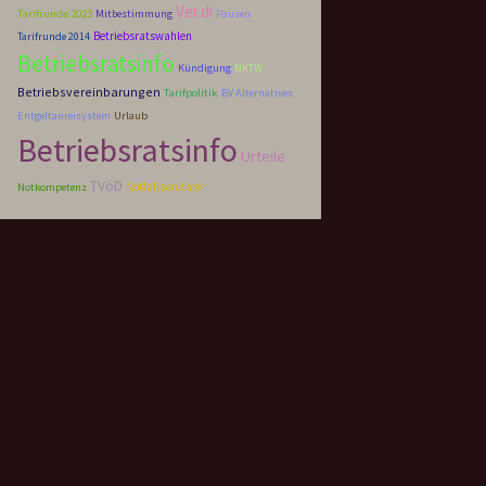
Ver.di
Tarifrunde 2023
Mitbestimmung
Pausen
Betriebsratswahlen
Tarifrunde 2014
Betriebsratsinfo
Kündigung
NKTW
Betriebsvereinbarungen
Tarifpolitik
BV Alternatives
Entgeltanreisystem
Urlaub
Betriebsratsinfo
Urteile
TVöD
Notfallsanitäter
Notkompetenz