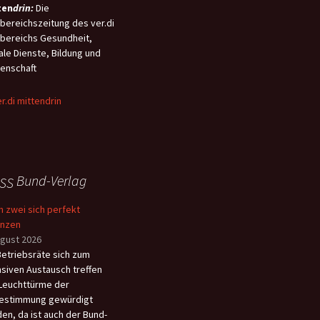
ten
drin:
Die
ttDG) beschlossen. Der
bilität soll zudem ein
bereichszeitung des ver.di
tigste Inhalt dieses
ne-Zeit-Konto“ sorgen,
bereichs Gesundheit,
tzes ist die
 das Beschäftigte selbst
ale Dienste, Bildung und
hendeckende Einführung
ügen können.
enschaft
Telenotfallmedizin (TNM) im
ersächsischen
ungsdienst, welche damit
malig landesweit rechtlich
gelt wird.
Bund-Verlag
 zwei sich perfekt
änzen
ugust 2026
etriebsräte sich zum
nsiven Austausch treffen
Leuchttürme der
estimmung gewürdigt
en, da ist auch der Bund-