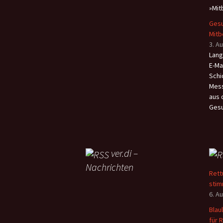
»Mit
Gesu
Mit
3. A
Lang
E-Ma
Schi
Mess
aus 
Gesu
ver.di –
Nachrichten
Rett
stim
6. A
Blau
für 