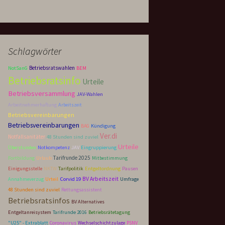
Schlagwörter
Betriebsratswahlen
NotSanG
BEM
Betriebsratsinfo
Urteile
Betriebsversammlung
JAV-Wahlen
Arbeitnehmerhaftung
Arbeitszeit
Betriebsvereinbarungen
Betriebsvereinbarungen
BAG
Kündigung
Ver.di
Notfallsanitäter
48 Stunden sind zuviel
Urteile
Überstunden
Notkompetenz
JAV
Eingruppierung
Tarifrunde 2025
Fortbildung
Urlaub
Mitbestimmung
Tarifpolitik
Entgeltordnung
Einigungsstelle
NKTW
Pausen
BV Arbeitszeit
Corvid 19
Annahmeverzug
Urteil
Umfrage
48 Stunden sind zuviel
Rettungsassistent
Betriebsratsinfos
BV Alternatives
Entgeltanreisystem
Tarifrunde 2016
Betriebsrätetagung
"U25" - Extrablatt
Coronavirus
Wechselschichtzulage
PSNV