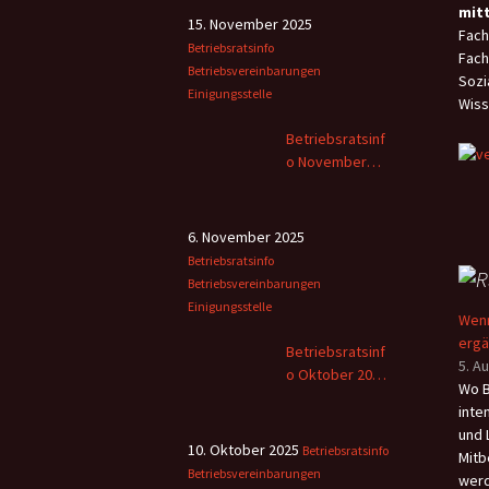
mit
(NRe
Flexi
15. November 2025
Fach
wich
„Mei
Betriebsratsinfo
Fach
Gese
über
Betriebsvereinbarungen
Sozi
fläc
verf
Einigungsstelle
Wiss
der 
nied
Betriebsratsinf
Rett
o November
erst
2025
gere
6. November 2025
Betriebsratsinfo
Betriebsvereinbarungen
Einigungsstelle
Wenn
erg
Betriebsratsinf
5. A
o Oktober 2025
Wo B
– 2
inte
und 
10. Oktober 2025
Betriebsratsinfo
Mitb
Betriebsvereinbarungen
werd