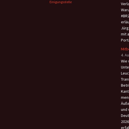
Einigungsstelle
Verl
Waru
#BR2
erlä
Jürg
mit 
Port
Mitb
4. A
Wie 
Unte
Leuc
Tran
Betr
Kant
men
Äuße
und 
Deut
2026
erfa