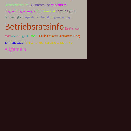
Bereitschaftszeiten
Pausenregelung
betriebliches
Termine
Eingliederungsmanagement
Feierabend
grobe
Fahrlässigkeit
Jugend- und Ausbildungsvertretung
Betriebsratsinfo
Tarifrunde
TVöD
Teilbetriebsversammlung
2023
ver.di-Jugend
Tarifrunde 2014
Tarifverhandlungen Arbeitszeit im RD
Allgemein