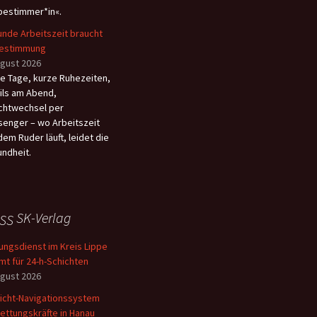
bestimmer*in«.
nde Arbeitszeit braucht
bestimmung
ugust 2026
e Tage, kurze Ruhezeiten,
ils am Abend,
chtwechsel per
enger – wo Arbeitszeit
dem Ruder läuft, leidet die
ndheit.
SK-Verlag
ungsdienst im Kreis Lippe
mt für 24-h-Schichten
ugust 2026
licht-Navigationssystem
Rettungskräfte in Hanau