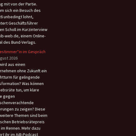
ag mit von der Partie.
m sich ein Besuch des
6 unbedingt lohnt,
utert Geschäftsführer
en Scholl im Kurzinterview
aib-web.de, einem Online-
al des Bund-Verlags.
estimmer*in im Gespräch
ugust 2026
wird aus einen
rnehmen ohne Zukunft ein
htturm für gelingende
sformation? Was können
iebsräte tun, um klare
e gegen
schenverachtende
rungen zu zeigen? Diese
weitere Themen sind beim
schen Betriebsrätepreis
 im Rennen. Mehr dazu
hrt ihr im AiB-Podcast