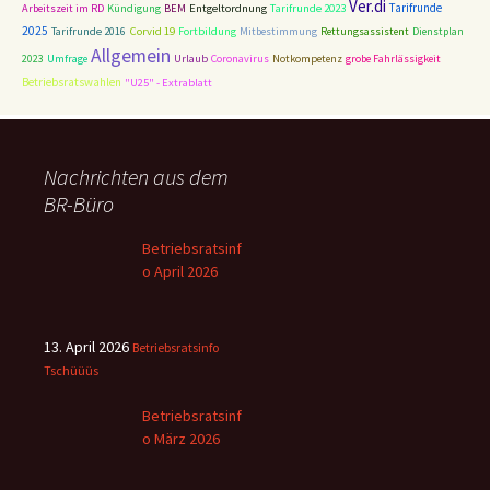
Ver.di
Entgeltordnung
Tarifrunde 2023
Tarifrunde
Arbeitszeit im RD
Kündigung
BEM
2025
Corvid 19
Tarifrunde 2016
Fortbildung
Mitbestimmung
Rettungsassistent
Dienstplan
Allgemein
2023
Umfrage
Urlaub
Coronavirus
Notkompetenz
grobe Fahrlässigkeit
Betriebsratswahlen
"U25" - Extrablatt
Nachrichten aus dem
BR-Büro
Betriebsratsinf
o April 2026
13. April 2026
Betriebsratsinfo
Tschüüüs
Betriebsratsinf
o März 2026