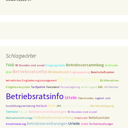
Schlagwörter
TVöD
Betriebsversammlung
48 Stunden sind zuviel
Einigungsstelle
Tarifrunde
Betriebsratsinfos
BV Arbeitszeit
2014
Eingruppierung
Bereitschaftszeiten
Betriebsratsinfo
betriebliches Eingliederungsmanagement
BV Alternatives
Tarifpolitik
Entgeltanreisystem
Feierabend
Pausenregelung
ver.di-Jugend
BAG
JAV-Wahlen
Betriebsratsinfo
Urteile
Überstunden
Jugend- und
Ausbildungsvertretung
NotSanG
NKTW
JAV
Arbeitnehmerhaftung
Betriebsrätetagung
Termine
Betriebsvereinbarungen
48 Stunden sind zuviel
Pausen
Teilbetriebsversammlung
Notfallsanitäter
Wechselschichtzulage
Arbeitszeit
Betriebsvereinbarungen
Urteile
Annahmeverzug
Urteil
Tarifverhandlungen