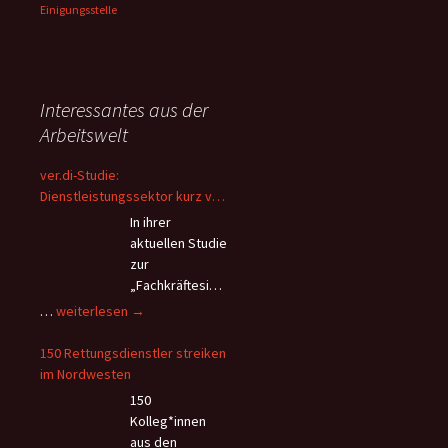
Einigungsstelle
Interessantes aus der
Arbeitswelt
ver.di-Studie:
Dienstleistungssektor kurz vor
dem Kollaps – Beschäftigte
In ihrer
flüchten wegen Überlastung
aktuellen Studie
und andauerndem
zur
Personalmangel
„Fachkräftesich
erung im
ver.di-
…
weiterlesen
→
Dienstleistungssektor“ kommt
Studie:
die Vereinte
Dienstleistungssektor
150 Rettungsdienstler streiken
Dienstleistungsgewerkschaft
kurz
im Nordwesten
(ver.di) zu verheerenden
vor
150
Erkenntnissen hinsichtlich der
dem
Kolleg*innen
Arbeitsbedingungen im
Kollaps
aus den