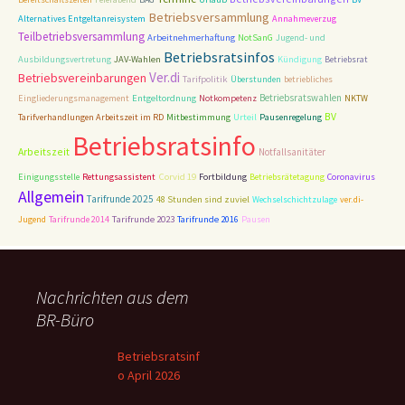
Betriebsversammlung
Alternatives Entgeltanreisystem
Annahmeverzug
Teilbetriebsversammlung
Arbeitnehmerhaftung
NotSanG
Jugend- und
Betriebsratsinfos
Ausbildungsvertretung
JAV-Wahlen
Kündigung
Betriebsrat
Ver.di
Betriebsvereinbarungen
Tarifpolitik
Überstunden
betriebliches
Entgeltordnung
Betriebsratswahlen
Eingliederungsmanagement
Notkompetenz
NKTW
BV
Tarifverhandlungen Arbeitszeit im RD
Mitbestimmung
Urteil
Pausenregelung
Betriebsratsinfo
Arbeitszeit
Notfallsanitäter
Corvid 19
Einigungsstelle
Rettungsassistent
Fortbildung
Betriebsrätetagung
Coronavirus
Allgemein
Tarifrunde 2025
48 Stunden sind zuviel
Wechselschichtzulage
ver.di-
Tarifrunde 2023
Jugend
Tarifrunde 2014
Tarifrunde 2016
Pausen
Nachrichten aus dem
BR-Büro
Betriebsratsinf
o April 2026