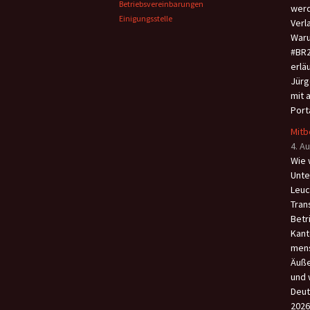
Betriebsvereinbarungen
werd
Einigungsstelle
Verl
Waru
#BR2
erlä
Jürg
mit 
Port
Mitb
4. A
Wie 
Unte
Leuc
Tran
Betr
Kant
men
Äuße
und 
Deut
2026