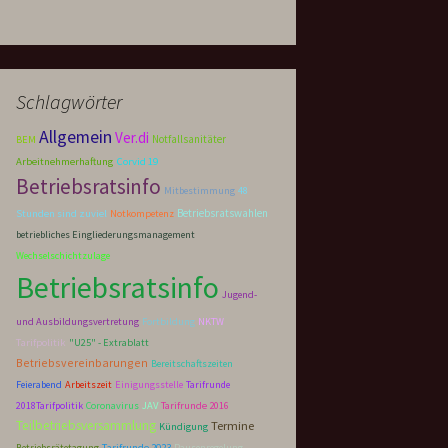
Schlagwörter
Allgemein
Ver.di
Notfallsanitäter
BEM
Corvid 19
Arbeitnehmerhaftung
Betriebsratsinfo
Mitbestimmung
48
Betriebsratswahlen
Stunden sind zuviel
Notkompetenz
betriebliches Eingliederungsmanagement
Wechselschichtzulage
Betriebsratsinfo
Jugend-
und Ausbildungsvertretung
Fortbildung
NKTW
Tarifpolitik
"U25" - Extrablatt
Betriebsvereinbarungen
Bereitschaftszeiten
Feierabend
Arbeitszeit
Einigungsstelle
Tarifrunde
2018Tarifpolitik
Coronavirus
JAV
Tarifrunde 2016
Teilbetriebsversammlung
Termine
Kündigung
Tarifrunde 2023
Betriebsrätetagung
Pausenregelung