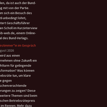
en, da ist auch der Bund-
ag mit von der Partie.
m sich ein Besuch des
6 unbedingt lohnt,
utert Geschäftsführer
en Scholl im Kurzinterview
aib-web.de, einem Online-
al des Bund-Verlags.
estimmer*in im Gespräch
ugust 2026
wird aus einen
rnehmen ohne Zukunft ein
htturm für gelingende
sformation? Was können
iebsräte tun, um klare
e gegen
schenverachtende
rungen zu zeigen? Diese
weitere Themen sind beim
schen Betriebsrätepreis
 im Rennen. Mehr dazu