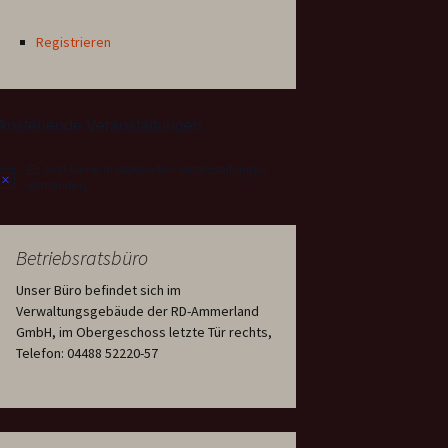
Registrieren
Anstehende Veranstaltungen
Es sind keine anstehenden Veranstaltungen
Hinweis
vorhanden.
Betriebsratsbüro
Unser Büro befindet sich im
Verwaltungsgebäude der RD-Ammerland
GmbH, im Obergeschoss letzte Tür rechts,
Telefon: 04488 52220-57