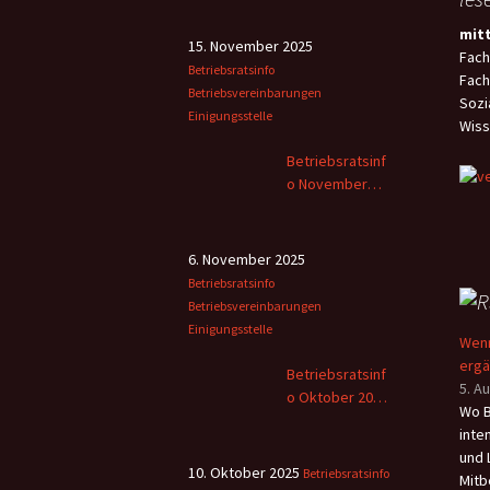
Rett
Zeit
mit
(NRe
Flexi
15. November 2025
Fach
wich
„Mei
Betriebsratsinfo
Fach
Gese
über
Betriebsvereinbarungen
Sozi
fläc
verf
Einigungsstelle
Wiss
der 
nied
Betriebsratsinf
Rett
o November
erst
2025
gere
6. November 2025
Betriebsratsinfo
Betriebsvereinbarungen
Einigungsstelle
Wenn
erg
Betriebsratsinf
5. A
o Oktober 2025
Wo B
– 2
inte
und 
10. Oktober 2025
Betriebsratsinfo
Mitb