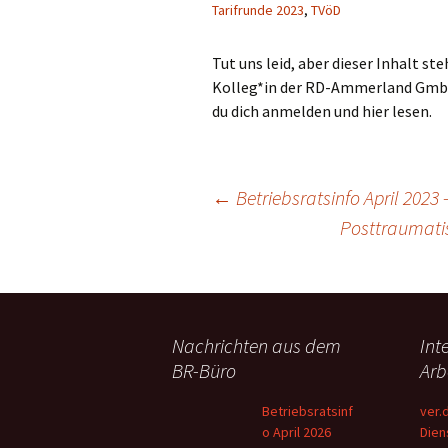
Tarifrunde 2023
,
TVöD
Tut uns leid, aber dieser Inhalt s
Kolleg*in der RD-Ammerland GmbH,
du dich anmelden und hier lesen.
Beitragsnavigation
←
Betriebsratsinfo April 2023 
Posttraumatis
Nachrichten aus dem
Int
BR-Büro
Arb
Betriebsratsinf
ver.
o April 2026
Dien