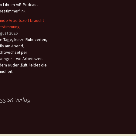
hrt ihr im AiB-Podcast
bestimmer*in«.
nde Arbeitszeit braucht
bestimmung
ugust 2026
e Tage, kurze Ruhezeiten,
ils am Abend,
chtwechsel per
enger – wo Arbeitszeit
dem Ruder läuft, leidet die
ndheit.
SK-Verlag