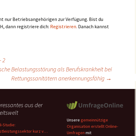
teht nur Betriebsangehörigen zur Verfügung. Bist du
 dann registriere dich:
Registrieren.
Danach kannst
– 2
che Belastungsstörung als Berufskrankheit bei
Rettungssanitätern anerkennungsfähig
→
eressantes aus der
eitswelt
Unsere
gemeinnützige
di-Studie:
Organisation erstellt Online-
stleistungssektor kurz vor
Umfragen
mit