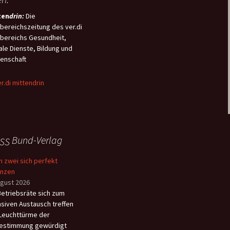
ungsdienstgesetzes
souveränität und
ten
drin:
Die
ttDG) beschlossen. Der
bilität soll zudem ein
bereichszeitung des ver.di
tigste Inhalt dieses
ne-Zeit-Konto“ sorgen,
bereichs Gesundheit,
tzes ist die
 das Beschäftigte selbst
ale Dienste, Bildung und
hendeckende Einführung
ügen können.
enschaft
Telenotfallmedizin (TNM) im
ersächsischen
ungsdienst, welche damit
malig landesweit rechtlich
gelt wird.
Bund-Verlag
 zwei sich perfekt
änzen
ugust 2026
etriebsräte sich zum
nsiven Austausch treffen
Leuchttürme der
estimmung gewürdigt