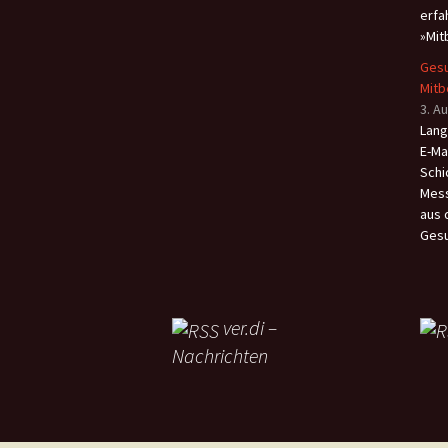
erfa
»Mit
Gesu
Mit
3. A
Lang
E-Ma
Schi
Mess
aus 
Gesu
ver.di –
Nachrichten