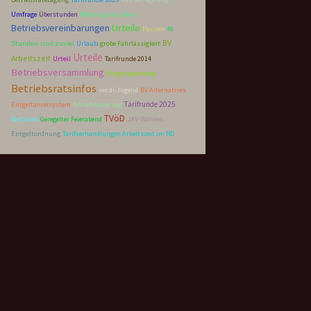
Umfrage
Überstunden
Rettungsassistent
Betriebsvereinbarungen
Urteile
48
Pausen
BV
Stunden sind zuviel
Urlaub
grobe Fahrlässigkeit
Urteile
Arbeitszeit
Urteil
Tarifrunde 2014
Betriebsversammlung
Eingruppierung
Betriebsratsinfos
ver.di-Jugend
BV Alternatives
Tarifrunde 2025
Entgeltanreisystem
Annahmeverzug
TVöD
NotSanG
Geregelter Feierabend
JAV-Wahlen
Entgeltordnung
Tarifverhandlungen Arbeitszeit im RD