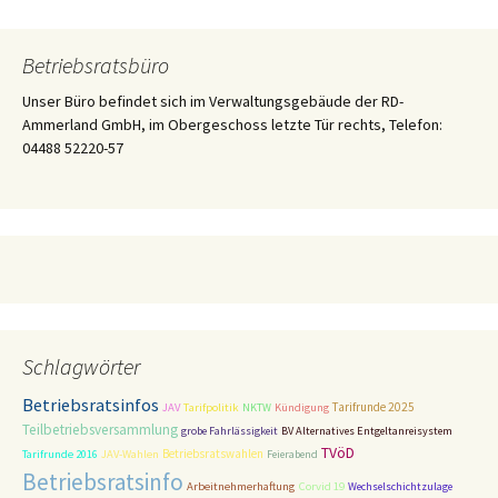
Betriebsratsbüro
Unser Büro befindet sich im Verwaltungsgebäude der RD-
Ammerland GmbH, im Obergeschoss letzte Tür rechts, Telefon:
04488 52220-57
Schlagwörter
Betriebsratsinfos
Tarifpolitik
Tarifrunde 2025
JAV
NKTW
Kündigung
Teilbetriebsversammlung
grobe Fahrlässigkeit
BV Alternatives Entgeltanreisystem
TVöD
Betriebsratswahlen
Tarifrunde 2016
JAV-Wahlen
Feierabend
Betriebsratsinfo
Corvid 19
Arbeitnehmerhaftung
Wechselschichtzulage