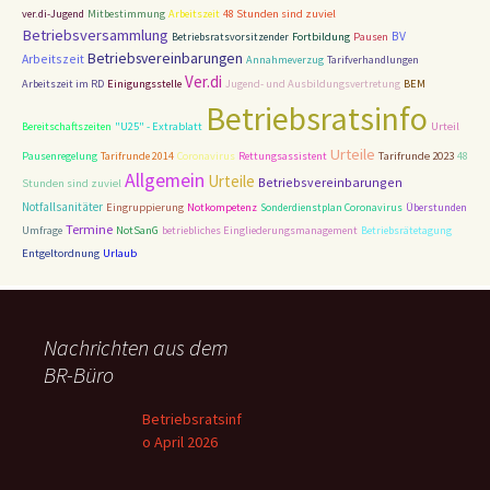
48 Stunden sind zuviel
ver.di-Jugend
Mitbestimmung
Arbeitszeit
Betriebsversammlung
BV
Betriebsratsvorsitzender
Fortbildung
Pausen
Betriebsvereinbarungen
Arbeitszeit
Annahmeverzug
Tarifverhandlungen
Ver.di
Arbeitszeit im RD
Einigungsstelle
Jugend- und Ausbildungsvertretung
BEM
Betriebsratsinfo
Bereitschaftszeiten
"U25" - Extrablatt
Urteil
Urteile
Tarifrunde 2023
Pausenregelung
Tarifrunde 2014
Coronavirus
Rettungsassistent
48
Allgemein
Urteile
Betriebsvereinbarungen
Stunden sind zuviel
Notfallsanitäter
Eingruppierung
Notkompetenz
Sonderdienstplan Coronavirus
Überstunden
Termine
Umfrage
NotSanG
betriebliches Eingliederungsmanagement
Betriebsrätetagung
Entgeltordnung
Urlaub
Nachrichten aus dem
BR-Büro
Betriebsratsinf
o April 2026