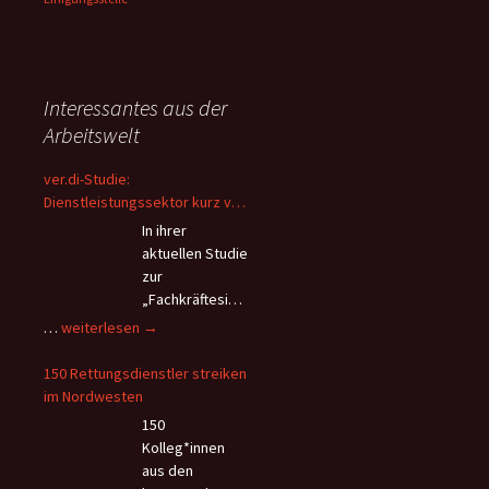
Interessantes aus der
Arbeitswelt
ver.di-Studie:
Dienstleistungssektor kurz vor
dem Kollaps – Beschäftigte
In ihrer
flüchten wegen Überlastung
aktuellen Studie
und andauerndem
zur
Personalmangel
„Fachkräftesich
erung im
ver.di-
…
weiterlesen
→
Dienstleistungssektor“ kommt
Studie:
die Vereinte
Dienstleistungssektor
150 Rettungsdienstler streiken
Dienstleistungsgewerkschaft
kurz
im Nordwesten
(ver.di) zu verheerenden
vor
150
Erkenntnissen hinsichtlich der
dem
Kolleg*innen
Arbeitsbedingungen im
Kollaps
aus den
größten
–