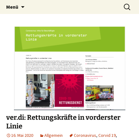
Zum
Suchen
Menü
Inhalt
nach:
springen
ver.di: Rettungskräfte in vorderster
Linie
16. Mai 2020
Allgemein
Coronavirus
,
Corvid 19
,