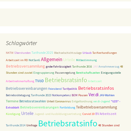
Schlagwörter
Tarifrunde 2025
NKTW
Überstunden
Wechselschichtzulage
Urlaub
Tarifverhandlungen
Allgemein
Urteile
Arbeitszeit im RD
NotSanG
Mitbestimmung
Betriebsversammlung
48
grobe Fahrlässigkeit
Tarifrunde 2016
JAV
Annahmeverzug
Stunden sind zuviel
Eingruppierung
Pausenregelung
Bereitschaftszeiten
Einigungsstelle
Betriebsratsinfo
TVöD
Arbeitnehmerhaftung
Arbeitszeit
Betriebsratsinfos
Betriebsvereinbarungen
Tarifpolitik
Feierabend
Ver.di
Tarifrunde 2023
Betriebsrätetagung
Notkompetenz
BEM
Pausen
JAV-Wahlen
Termine
Betriebsratswahlen
Entgeltordnung
Urteil
Coronavirus
ver.di-Jugend
"U25" -
Teilbetriebsversammlung
Betriebsvereinbarungen
Extrablatt
Fortbildung
Urteile
BV Arbeitszeit
Corvid 19
Kündigung
Jugend- und Ausbildungsvertretung
Betriebsratsinfo
Tarifrunde 2014
Umfrage
48 Stunden sind