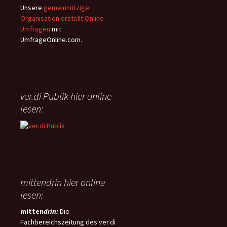
Rettungsdienstgesetzes
Zeitsouveränität und
Unsere
gemeinnützige
(NRettDG) beschlossen. Der
Flexibilität soll zudem ein
Organisation erstellt Online-
wichtigste Inhalt dieses
„Meine-Zeit-Konto“ sorgen,
Umfragen
mit
Gesetzes ist die
über das Beschäftigte selbst
UmfrageOnline.com.
flächendeckende Einführung
verfügen können.
der Telenotfallmedizin (TNM) im
niedersächsischen
Rettungsdienst, welche damit
erstmalig landesweit rechtlich
ver.di Publik hier online
geregelt wird.
lesen:
mittendrin hier online
lesen:
mitten
drin:
Die
Fachbereichszeitung des ver.di