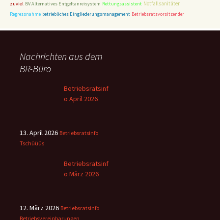
Notfallsanitäter
zuviel
BV Alternatives Entgeltanreisystem
Rettungsassistent
Regressnahme
betriebliches Eingliederungsmanagement
Betriebsratsvorsitzender
Nachrichten aus dem
BR-Büro
Betriebsratsinf
o April 2026
13. April 2026
Betriebsratsinfo
Tschüüüs
Betriebsratsinf
o März 2026
12. März 2026
Betriebsratsinfo
Betriebsvereinbarungen