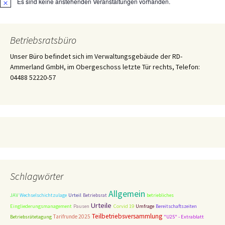
Es sind keine anstehenden Veranstaltungen vorhanden.
Hinweis
Betriebsratsbüro
Unser Büro befindet sich im Verwaltungsgebäude der RD-
Ammerland GmbH, im Obergeschoss letzte Tür rechts, Telefon:
04488 52220-57
Schlagwörter
Allgemein
JAV
Wechselschichtzulage
Urteil
Betriebsrat
betriebliches
Urteile
Corvid 19
Eingliederungsmanagement
Pausen
Umfrage
Bereitschaftszeiten
Teilbetriebsversammlung
Tarifrunde 2025
Betriebsrätetagung
"U25" - Extrablatt