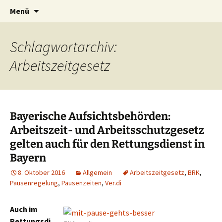
Zum
Suchen
Menü
Inhalt
nach:
springen
Schlagwortarchiv:
Arbeitszeitgesetz
Bayerische Aufsichtsbehörden:
Arbeitszeit- und Arbeitsschutzgesetz
gelten auch für den Rettungsdienst in
Bayern
8. Oktober 2016
Allgemein
Arbeitszeitgesetz
,
BRK
,
Pausenregelung
,
Pausenzeiten
,
Ver.di
Auch im
Rettungsdi