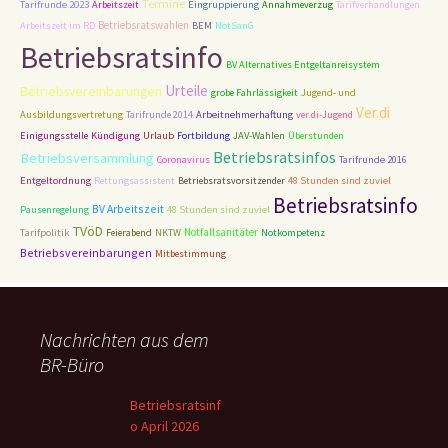
Termine
Tarifrunde 2023
Arbeitszeit
Eingruppierung
Annahmeverzug
Tarifverhandlungen
Betriebsratswahlen
Arbeitszeit im RD
BEM
NotSanG
Betriebsratsinfo
BV Alternatives Entgeltanreisystem
Urteile
Betriebsvereinbarungen
grobe Fahrlässigkeit
Jugend- und
Ver.di
Ausbildungsvertretung
Tarifrunde 2014
Arbeitnehmerhaftung
ver.di-Jugend
Einigungsstelle
Kündigung
Urlaub
Fortbildung
JAV-Wahlen
Überstunden
Betriebsratsinfos
Betriebsversammlung
Coronavirus
Tarifrunde 2016
Entgeltordnung
Rettungsassistent
Betriebsratsvorsitzender
48 Stunden sind zuviel
Betriebsratsinfo
BV Arbeitszeit
48 Stunden sind zuviel
Pausenregelung
TVöD
Tarifpolitik
Notfallsanitäter
Feierabend
NKTW
Notkompetenz
Betriebsvereinbarungen
Mitbestimmung
Nachrichten aus dem
BR-Büro
Betriebsratsinf
o April 2026