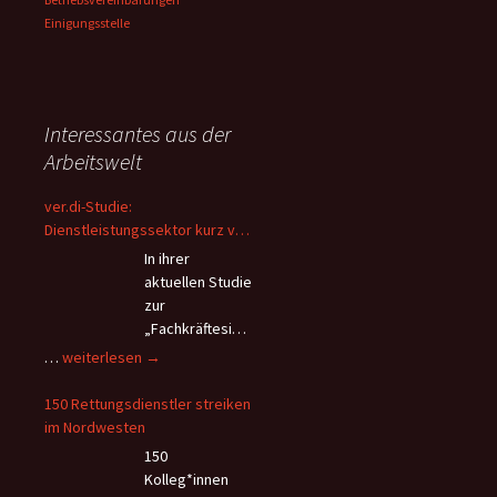
Einigungsstelle
Interessantes aus der
Arbeitswelt
ver.di-Studie:
Dienstleistungssektor kurz vor
dem Kollaps – Beschäftigte
In ihrer
flüchten wegen Überlastung
aktuellen Studie
und andauerndem
zur
Personalmangel
„Fachkräftesich
erung im
ver.di-
…
weiterlesen
→
Dienstleistungssektor“ kommt
Studie:
die Vereinte
Dienstleistungssektor
150 Rettungsdienstler streiken
Dienstleistungsgewerkschaft
kurz
im Nordwesten
(ver.di) zu verheerenden
vor
150
Erkenntnissen hinsichtlich der
dem
Kolleg*innen
Arbeitsbedingungen im
Kollaps