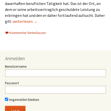
dauerhaften beruflichen Tätigkeit hat. Das ist der Ort, an
dem er seine arbeitsvertraglich geschuldete Leistung zu
erbringen hat und den er daher fortlaufend aufsucht. Daher
Neue Rechtsprechung des BFH zur regelmäßigen Arbeitss
gilt:
weiterlesen
→
Kommentar hinterlassen
Anmelden
Benutzername
Passwort
Angemeldet bleiben