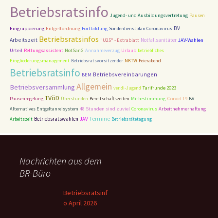
Betriebsratsinfo
Jugend- und Ausbildungsvertretung
Pausen
BV
Entgeltordnung
Eingruppierung
Fortbildung
Sonderdienstplan Coronavirus
Betriebsratsinfos
Arbeitszeit
Notfallsanitäter
"U25" - Extrablatt
JAV-Wahlen
Urteil
Rettungsassistent
NotSanG
Annahmeverzug
Urlaub
betriebliches
Eingliederungsmanagement
Betriebsratsvorsitzender
NKTW
Feierabend
Betriebsratsinfo
Betriebsvereinbarungen
BEM
Allgemein
Betriebsversammlung
Tarifrunde 2023
ver.di-Jugend
TVöD
Corvid 19
Pausenregelung
Überstunden
Bereitschaftszeiten
Mitbestimmung
BV
48 Stunden sind zuviel
Alternatives Entgeltanreisystem
Coronavirus
Arbeitnehmerhaftung
Termine
Betriebsratswahlen
Arbeitszeit
JAV
Betriebsrätetagung
Nachrichten aus dem
BR-Büro
Betriebsratsinf
o April 2026