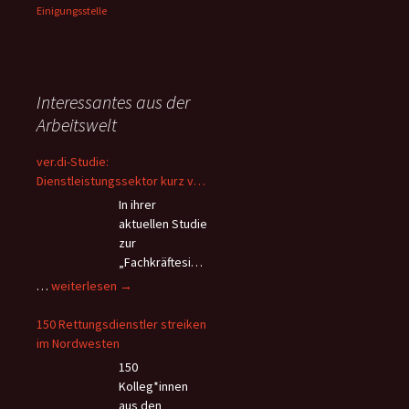
Einigungsstelle
Interessantes aus der
Arbeitswelt
ver.di-Studie:
Dienstleistungssektor kurz vor
dem Kollaps – Beschäftigte
In ihrer
flüchten wegen Überlastung
aktuellen Studie
und andauerndem
zur
Personalmangel
„Fachkräftesich
erung im
ver.di-
…
weiterlesen
→
Dienstleistungssektor“ kommt
Studie:
die Vereinte
Dienstleistungssektor
150 Rettungsdienstler streiken
Dienstleistungsgewerkschaft
kurz
im Nordwesten
(ver.di) zu verheerenden
vor
150
Erkenntnissen hinsichtlich der
dem
Kolleg*innen
Arbeitsbedingungen im
Kollaps
aus den