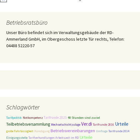
Hinweis
Betriebsratsbüro
Unser Büro befindet sich im Verwaltungsgebäude der RD-
Ammerland GmbH, im Obergeschoss letzte Tür rechts, Telefon:
04488 52220-57
Schlagwörter
Tarifpolitik
Tarifrunde 2025
Notkompetenz
48 Stunden sind zuviel
Ver.di
Urteile
Teilbetriebsversammlung
Wechselschichtzulage
Tarifrunde 2016
Betriebsvereinbarungen
grobe Fahrlässigkeit
Kündigung
Umfrage
Tarifrunde 2014
Urteile
Einigungsstelle
Tarifverhandlungen Arbeitszeit im RD