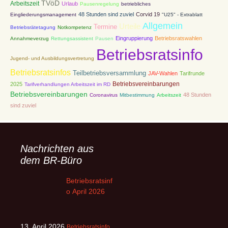
TVöD
Arbeitszeit
Urlaub
Pausenregelung
betriebliches
48 Stunden sind zuviel
Corvid 19
Eingliederungsmanagement
"U25" - Extrablatt
Allgemein
Urteile
Termine
Betriebsrätetagung
Notkompetenz
Eingruppierung
Betriebsratswahlen
Annahmeverzug
Rettungsassistent
Pausen
Betriebsratsinfo
Jugend- und Ausbildungsvertretung
Betriebsratsinfos
Teilbetriebsversammlung
JAV-Wahlen
Tarifrunde
Betriebsvereinbarungen
2025
Tarifverhandlungen Arbeitszeit im RD
Betriebsvereinbarungen
48 Stunden
Coronavirus
Mitbestimmung
Arbeitszeit
sind zuviel
Nachrichten aus
dem BR-Büro
Betriebsratsinf
o April 2026
13. April 2026
Betriebsratsinfo