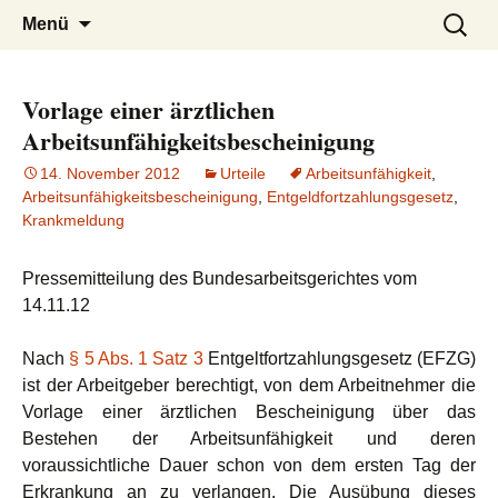
Zum
Suchen
Menü
Inhalt
nach:
springen
Vorlage einer ärztlichen
Arbeitsunfähigkeitsbescheinigung
14. November 2012
Urteile
Arbeitsunfähigkeit
,
Arbeitsunfähigkeitsbescheinigung
,
Entgeldfortzahlungsgesetz
,
Krankmeldung
Pressemitteilung des Bundesarbeitsgerichtes vom
14.11.12
Nach
§ 5 Abs. 1 Satz 3
Entgeltfortzahlungsgesetz (EFZG)
ist der Arbeitgeber berechtigt, von dem Arbeitnehmer die
Vorlage einer ärztlichen Bescheinigung über das
Bestehen der Arbeitsunfähigkeit und deren
voraussichtliche Dauer schon von dem ersten Tag der
Erkrankung an zu verlangen. Die Ausübung dieses