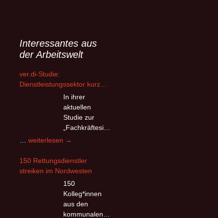
Interessantes aus
der Arbeitswelt
ver.di-Studie:
Dienstleistungssektor kurz
vor dem Kollaps –
In ihrer
Beschäftigte flüchten wegen
aktuellen
Überlastung und
Studie zur
andauerndem
„Fachkräftesich
Personalmangel
erung im
ver.di-
…
weiterlesen
→
Dienstleistungssektor“ kommt
Studie:
die Vereinte
Dienstleistungssektor
150 Rettungsdienstler
Dienstleistungsgewerkschaft
kurz
streiken im Nordwesten
(ver.di) zu verheerenden
vor
150
Erkenntnissen hinsichtlich der
dem
Kolleg*innen
Arbeitsbedingungen im
Kollaps
aus den
größten
–
kommunalen