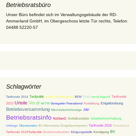
Betriebsratsbüro
Unser Büro befindet sich im Verwaltungsgebäude der RD-
Ammerland GmbH, im Obergeschoss letzte Tür rechts, Telefon:
04488 52220-57
Schlagwörter
Tarifpolitik
Urteil
Tarifrunde
Tarifrunde 2014
grobe Fahrlässigkeit
BEM
ver.di-Jugend
Urteile
Ver.di
2023
Entgeltordnung
NKTW
Geregelter Feierabend
Fortbildung
Betriebsversammlung
JAV
Wechselschichtzulage
Betriebsratsinfo
NotSanG
Notfallsanitäter
Arbeitnehmerhaftung
Tarifrunde 2016
Umfrage
Überstunden
BV Alternatives Entgeltanreisystem
Feierabend
BV
Tarifrunde 2018Tarifpolitik
Bereitschaftszeiten
Einigungsstelle
Kündigung