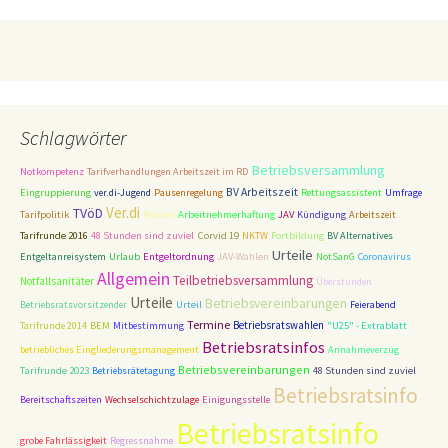
Schlagwörter
Betriebsversammlung
Notkompetenz
Tarifverhandlungen Arbeitszeit im RD
BV Arbeitszeit
Eingruppierung
ver.di-Jugend
Pausenregelung
Rettungsassistent
Umfrage
Ver.di
TVöD
Tarifpolitik
Pausen
Arbeitnehmerhaftung
JAV
Kündigung
Arbeitszeit
48 Stunden sind zuviel
Corvid 19
Tarifrunde 2016
NKTW
Fortbildung
BV Alternatives
Urteile
Entgeltordnung
Entgeltanreisystem
Urlaub
JAV-Wahlen
NotSanG
Coronavirus
Allgemein
Teilbetriebsversammlung
Notfallsanitäter
Überstunden
Urteile
Betriebsvereinbarungen
Betriebsratsvorsitzender
Urteil
Feierabend
Termine
Betriebsratswahlen
Tarifrunde 2014
BEM
Mitbestimmung
"U25" - Extrablatt
Betriebsratsinfos
betriebliches Eingliederungsmanagement
Annahmeverzug
Betriebsvereinbarungen
Tarifrunde 2023
Betriebsrätetagung
48 Stunden sind zuviel
Betriebsratsinfo
Bereitschaftszeiten
Wechselschichtzulage
Einigungsstelle
Betriebsratsinfo
grobe Fahrlässigkeit
Regressnahme