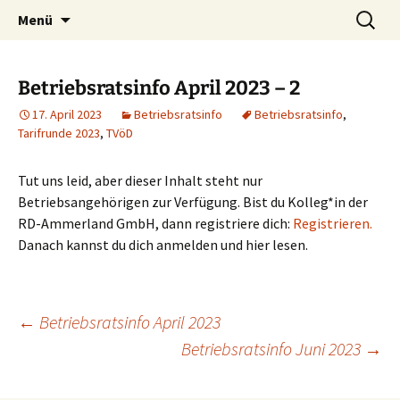
Zum
Suchen
Menü
Inhalt
nach:
springen
Betriebsratsinfo April 2023 – 2
17. April 2023
Betriebsratsinfo
Betriebsratsinfo
,
Tarifrunde 2023
,
TVöD
Tut uns leid, aber dieser Inhalt steht nur
Betriebsangehörigen zur Verfügung. Bist du Kolleg*in der
RD-Ammerland GmbH, dann registriere dich:
Registrieren.
Danach kannst du dich anmelden und hier lesen.
Beitragsnavigation
←
Betriebsratsinfo April 2023
Betriebsratsinfo Juni 2023
→