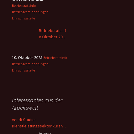
Betriebsratsinfo
Betriebsvereinbarungen
Einigungsstelle
Betriebsratsinf
o Oktober 2025
– 2
10. Oktober 2025
Betriebsratsinfo
Betriebsvereinbarungen
Einigungsstelle
Interessantes aus der
Arbeitswelt
ver.di-Studie:
Dienstleistungssektor kurz vor
dem Kollaps – Beschäftigte
In ihrer