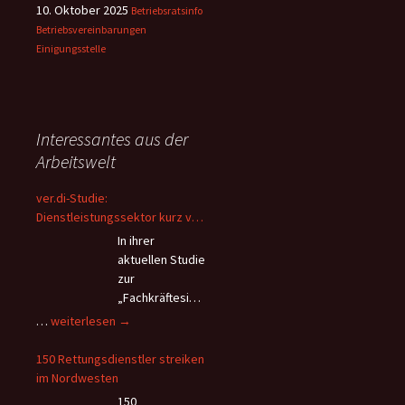
10. Oktober 2025
Betriebsratsinfo
Betriebsvereinbarungen
Einigungsstelle
Interessantes aus der
Arbeitswelt
ver.di-Studie:
Dienstleistungssektor kurz vor
dem Kollaps – Beschäftigte
In ihrer
flüchten wegen Überlastung
aktuellen Studie
und andauerndem
zur
Personalmangel
„Fachkräftesich
erung im
ver.di-
…
weiterlesen
→
Dienstleistungssektor“ kommt
Studie:
die Vereinte
Dienstleistungssektor
150 Rettungsdienstler streiken
Dienstleistungsgewerkschaft
kurz
im Nordwesten
(ver.di) zu verheerenden
vor
150