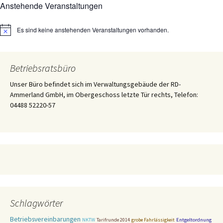
Anstehende Veranstaltungen
Es sind keine anstehenden Veranstaltungen vorhanden.
Hinweis
Betriebsratsbüro
Unser Büro befindet sich im Verwaltungsgebäude der RD-
Ammerland GmbH, im Obergeschoss letzte Tür rechts, Telefon:
04488 52220-57
Schlagwörter
Betriebsvereinbarungen
Entgeltordnung
NKTW
Tarifrunde 2014
grobe Fahrlässigkeit