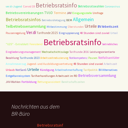
Betriebsratsinfo
Corvid 19
Betriebsratswahlen
ver.di-Jugend
Coronavirus
TVöD
Termine
Betriebsvereinbarungen
JAV
Einigungsstelle
Umfrage
Allgemein
Betriebsratsinfos
Betriebsrätetagung
BEM
Urteile
Teilbetriebsversammlung
BV Arbeitszeit
Mitbestimmung
Überstunden
Ver.di
Tarifrunde 2025
Pausenregelung
Eingruppierung
48 Stunden sind zuviel
Urteil
Betriebsratsinfo
"U25" - Extrablatt
Feierabend
betriebliches
Eingliederungsmanagement
Wechselschichtzulage
Tarifrunde 2016
Leistungsorientierte
Tarifrunde 2023
Notfallsanitäter
Bezahlung
Arbeitszeitreduzierung
Notkompetenz
Pausen
48 Stunden sind zuviel
Annahmeverzug
Jugend- und Ausbildungsvertretung
Arbeitszeit
Urteile
Tarifpolitik
Urlaub
NotSanG
Kündigung
Arbeitnehmerhaftung
BV Alternatives
Betriebsversammlung
Entgeltanreisystem
Tarifverhandlungen Arbeitszeit im RD
JAV-Wahlen
Fortbildung
Rettungsassistent
Bereitschaftszeiten
Nachrichten aus dem
BR-Büro
Betriebsratsinf