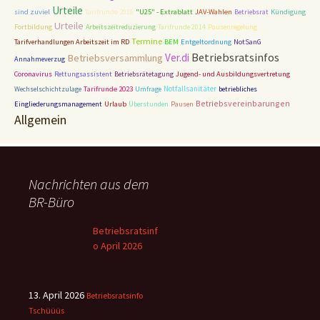
Urteile
sind zuviel
Tarifrunde 2016
"U25" - Extrablatt
JAV-Wahlen
Betriebsrat
Kündigung
Urteile
Fortbildung
Arbeitszeitreduzierung
Tarifrunde 2014
Pausenregelung
Termine
Entgeltordnung
Tarifverhandlungen Arbeitszeit im RD
BEM
NotSanG
Betriebsratsinfos
Ver.di
Betriebsversammlung
Annahmeverzug
Coronavirus
Rettungsassistent
Betriebsrätetagung
Jugend- und Ausbildungsvertretung
Tarifrunde 2023
Notfallsanitäter
Wechselschichtzulage
Umfrage
betriebliches
Betriebsvereinbarungen
Eingliederungsmanagement
Urlaub
Überstunden
Pausen
Allgemein
Nachrichten aus dem
BR-Büro
Betriebsratsinf
o April 2026
13. April 2026
Betriebsratsinfo
Tschüüüs