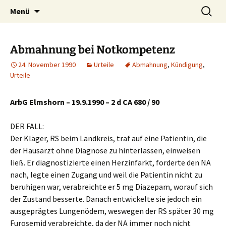
Zum
Suchen
Menü
Inhalt
nach:
springen
Abmahnung bei Notkompetenz
24. November 1990
Urteile
Abmahnung
,
Kündigung
,
Urteile
ArbG Elmshorn – 19.9.1990 – 2 d CA 680 / 90
DER FALL:
Der Kläger, RS beim Landkreis, traf auf eine Patientin, die
der Hausarzt ohne Diagnose zu hinterlassen, einweisen
ließ. Er diagnostizierte einen Herzinfarkt, forderte den NA
nach, legte einen Zugang und weil die Patientin nicht zu
beruhigen war, verabreichte er 5 mg Diazepam, worauf sich
der Zustand besserte. Danach entwickelte sie jedoch ein
ausgeprägtes Lungenödem, weswegen der RS später 30 mg
Furosemid verabreichte, da der NA immer noch nicht