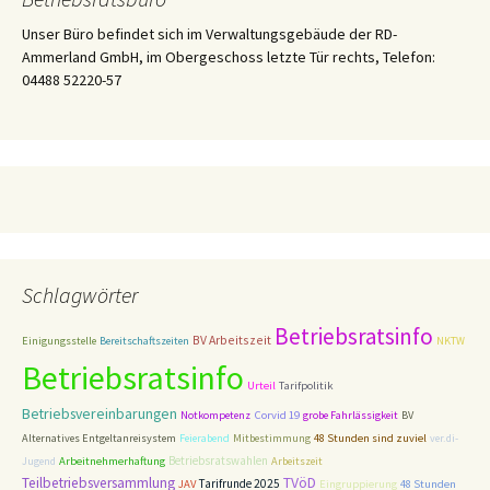
Unser Büro befindet sich im Verwaltungsgebäude der RD-
Ammerland GmbH, im Obergeschoss letzte Tür rechts, Telefon:
04488 52220-57
Schlagwörter
Betriebsratsinfo
BV Arbeitszeit
Einigungsstelle
Bereitschaftszeiten
NKTW
Betriebsratsinfo
Tarifpolitik
Urteil
Betriebsvereinbarungen
Corvid 19
Notkompetenz
grobe Fahrlässigkeit
BV
Alternatives Entgeltanreisystem
Feierabend
Mitbestimmung
48 Stunden sind zuviel
ver.di-
Betriebsratswahlen
Jugend
Arbeitnehmerhaftung
Arbeitszeit
TVöD
Teilbetriebsversammlung
Tarifrunde 2025
48 Stunden
JAV
Eingruppierung