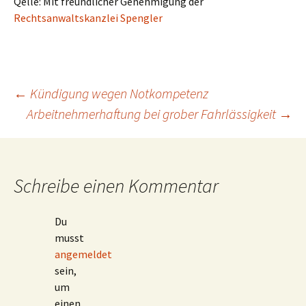
Qelle: Mit freundlicher Genehmigung der
Rechtsanwaltskanzlei Spengler
Beitragsnavigation
←
Kündigung wegen Notkompetenz
Arbeitnehmerhaftung bei grober Fahrlässigkeit
→
Schreibe einen Kommentar
Du
musst
angemeldet
sein,
um
einen