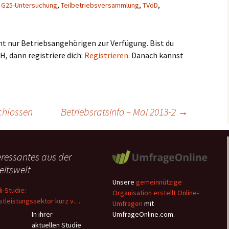
,
G25-Untersuchung
,
Teilbetriebsversammlung
,
TVöD
,
teht nur Betriebsangehörigen zur Verfügung. Bist du
 dann registriere dich:
Registrieren.
Danach kannst
chlossen
Betriebsratsinfo – Mai 2013-2
→
eressantes aus der
eitswelt
Unsere
gemeinnützige
di-Studie:
Organisation erstellt Online-
stleistungssektor kurz vor
Umfragen
mit
Kollaps – Beschäftigte
In ihrer
UmfrageOnline.com.
hten wegen Überlastung
aktuellen Studie