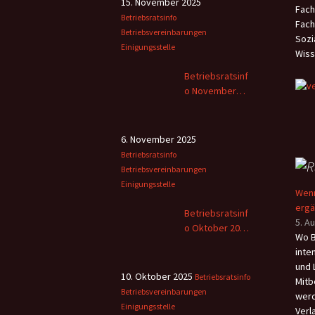
15. November 2025
Fach
wich
„Mei
Betriebsratsinfo
Fach
Gese
über
Betriebsvereinbarungen
Sozi
fläc
verf
Einigungsstelle
Wiss
der 
nied
Betriebsratsinf
Rett
o November
erst
2025
gere
6. November 2025
Betriebsratsinfo
Betriebsvereinbarungen
Einigungsstelle
Wenn
erg
Betriebsratsinf
5. A
o Oktober 2025
Wo B
– 2
inte
und 
10. Oktober 2025
Betriebsratsinfo
Mitb
Betriebsvereinbarungen
werd
Einigungsstelle
Verl