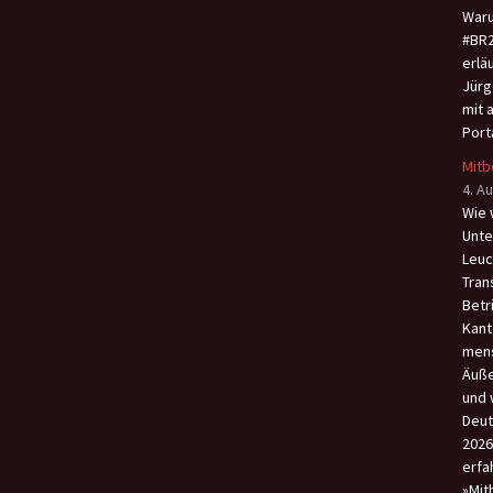
Waru
#BR2
erlä
Jürg
mit 
Port
Mitb
4. A
Wie 
Unte
Leuc
Tran
Betr
Kant
men
Äuße
und 
Deut
2026
erfa
»Mit