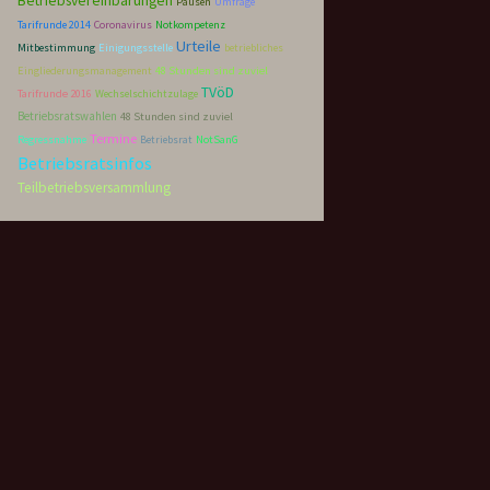
Betriebsvereinbarungen
Pausen
Umfrage
Tarifrunde 2014
Coronavirus
Notkompetenz
Urteile
Mitbestimmung
Einigungsstelle
betriebliches
Eingliederungsmanagement
48 Stunden sind zuviel
TVöD
Tarifrunde 2016
Wechselschichtzulage
Betriebsratswahlen
48 Stunden sind zuviel
Termine
Regressnahme
Betriebsrat
NotSanG
Betriebsratsinfos
Teilbetriebsversammlung