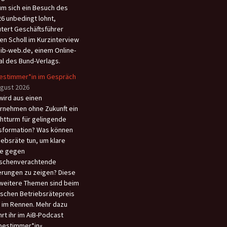
m sich ein Besuch des
6 unbedingt lohnt,
utert Geschäftsführer
en Scholl im Kurzinterview
aib-web.de, einem Online-
al des Bund-Verlags.
estimmer*in im Gespräch
ugust 2026
wird aus einen
rnehmen ohne Zukunft ein
htturm für gelingende
sformation? Was können
iebsräte tun, um klare
e gegen
schenverachtende
rungen zu zeigen? Diese
weitere Themen sind beim
schen Betriebsrätepreis
 im Rennen. Mehr dazu
hrt ihr im AiB-Podcast
bestimmer*in«.