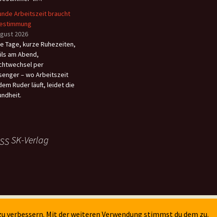
nde Arbeitszeit braucht
bestimmung
ugust 2026
e Tage, kurze Ruhezeiten,
ils am Abend,
chtwechsel per
enger – wo Arbeitszeit
dem Ruder läuft, leidet die
ndheit.
SK-Verlag
 zu verbessern. Mit der weiteren Verwendung stimmst du dem zu.
WordPress