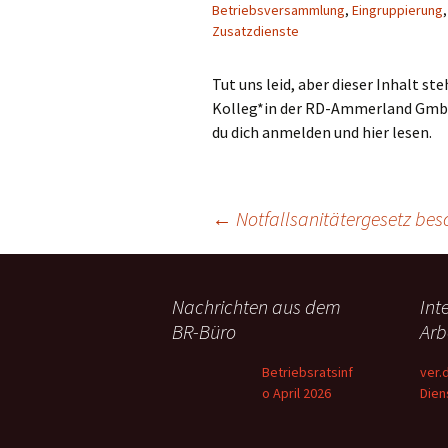
Betriebsversammlung
,
Eingruppierung
Zusatzdienste
Tut uns leid, aber dieser Inhalt s
Kolleg*in der RD-Ammerland GmbH,
du dich anmelden und hier lesen.
Beitragsnavigation
←
Notfallsanitätergesetz bes
Nachrichten aus dem
Int
BR-Büro
Arb
Betriebsratsinf
ver.
o April 2026
Dien
dem 
flüc