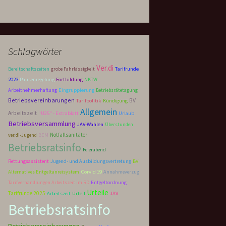
Schlagwörter
Ver.di
Tarifrunde
Bereitschaftszeiten
grobe Fahrlässigkeit
2023
Pausenregelung
Fortbildung
NKTW
Arbeitnehmerhaftung
Eingruppierung
Betriebsrätetagung
Betriebsvereinbarungen
BV
Tarifpolitik
Kündigung
Allgemein
Arbeitszeit
"U25" - Extrablatt
Urlaub
Betriebsversammlung
JAV-Wahlen
Überstunden
Notfallsanitäter
ver.di-Jugend
BEM
Betriebsratsinfo
Feierabend
Rettungsassistent
Jugend- und Ausbildungsvertretung
BV
Corvid 19
Alternatives Entgeltanreisystem
Annahmeverzug
Entgeltordnung
Tarifverhandlungen Arbeitszeit im RD
Urteile
Tarifrunde 2025
Arbeitszeit
Urteil
JAV
Betriebsratsinfo