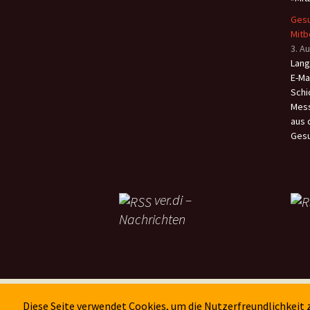
Gesu
Mit
3. A
Lang
E-Ma
Schi
Mess
aus 
Gesu
ver.di –
Nachrichten
Diese Seite verwendet Cookies, um die Nutzerfreundlichkeit
Datenschutzerklärung
Stolz präsentiert von 