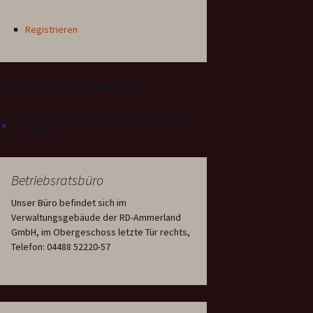
Registrieren
Anstehende Veranstaltungen
Es sind keine anstehenden Veranstaltungen
Hinweis
vorhanden.
Betriebsratsbüro
Unser Büro befindet sich im
Verwaltungsgebäude der RD-Ammerland
GmbH, im Obergeschoss letzte Tür rechts,
Telefon: 04488 52220-57