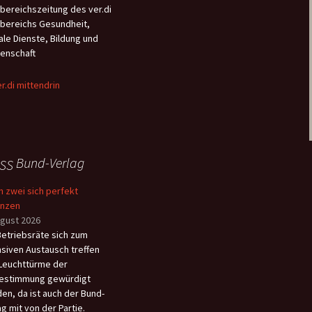
bereichszeitung des ver.di
tigste Inhalt dieses
ne-Zeit-Konto“ sorgen,
bereichs Gesundheit,
tzes ist die
 das Beschäftigte selbst
ale Dienste, Bildung und
hendeckende Einführung
ügen können.
enschaft
Telenotfallmedizin (TNM) im
ersächsischen
ungsdienst, welche damit
malig landesweit rechtlich
gelt wird.
Bund-Verlag
 zwei sich perfekt
änzen
ugust 2026
etriebsräte sich zum
nsiven Austausch treffen
Leuchttürme der
estimmung gewürdigt
en, da ist auch der Bund-
ag mit von der Partie.